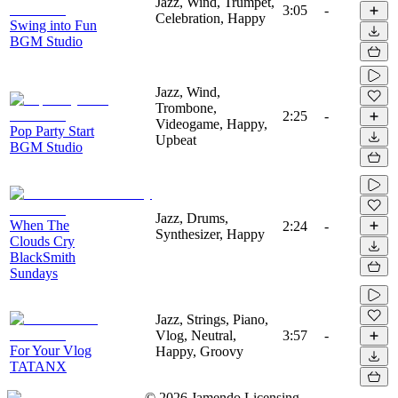
Jazz, Wind, Trumpet,
3:05
-
Celebration, Happy
Swing into Fun
BGM Studio
Jazz, Wind,
Trombone,
2:25
-
Videogame, Happy,
Pop Party Start
Upbeat
BGM Studio
Jazz, Drums,
When The
2:24
-
Synthesizer, Happy
Clouds Cry
BlackSmith
Sundays
Jazz, Strings, Piano,
Vlog, Neutral,
3:57
-
For Your Vlog
Happy, Groovy
TATANX
©
2026
Jamendo Licensing