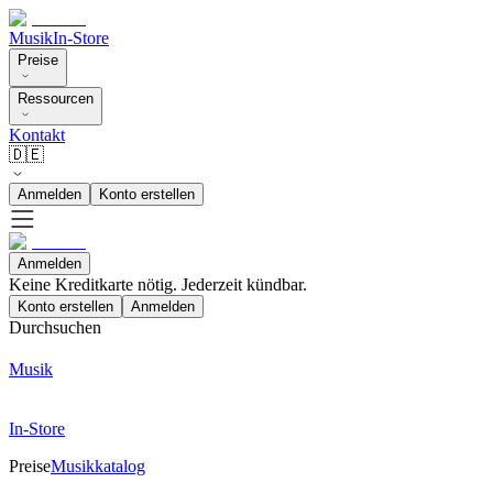
Musik
In-Store
Preise
Ressourcen
Kontakt
🇩🇪
Anmelden
Konto erstellen
Anmelden
Keine Kreditkarte nötig. Jederzeit kündbar.
Konto erstellen
Anmelden
Durchsuchen
Musik
In-Store
Preise
Musikkatalog