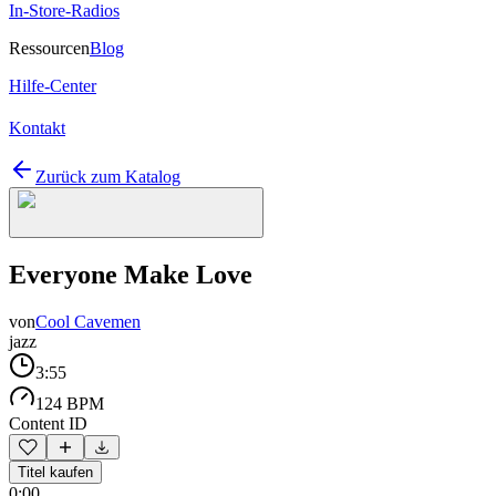
In-Store-Radios
Ressourcen
Blog
Hilfe-Center
Kontakt
Zurück zum Katalog
Everyone Make Love
von
Cool Cavemen
jazz
3:55
124 BPM
Content ID
Titel kaufen
0:00