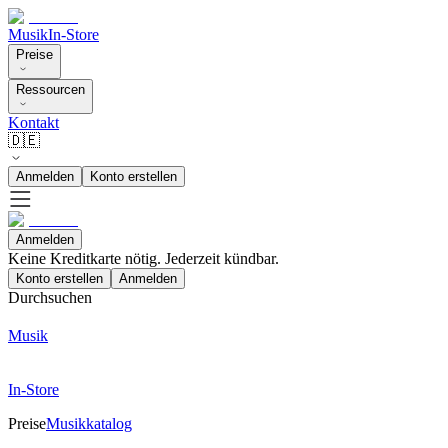
Musik
In-Store
Preise
Ressourcen
Kontakt
🇩🇪
Anmelden
Konto erstellen
Anmelden
Keine Kreditkarte nötig. Jederzeit kündbar.
Konto erstellen
Anmelden
Durchsuchen
Musik
In-Store
Preise
Musikkatalog