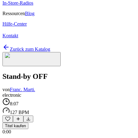
In-Store-Radios
Ressourcen
Blog
Hilfe-Center
Kontakt
Zurück zum Katalog
Stand-by OFF
von
Franc. Marti.
electronic
8:07
127 BPM
Titel kaufen
0:00