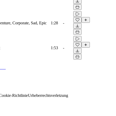
venture, Corporate, Sad, Epic
1:28
-
t
1:53
-
Cookie-Richtlinie
Urheberrechtsverletzung