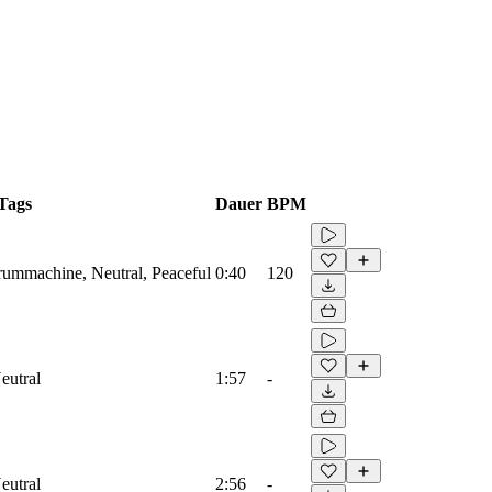
Tags
Dauer
BPM
Drummachine, Neutral, Peaceful
0:40
120
eutral
1:57
-
eutral
2:56
-