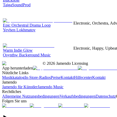
Blackhole
TaigaSoundProd
Electronic, Orchestra, Ad
Epic Orchestral Drama Loop
Yevhen Lokhmatov
Electronic, Happy, Upbea
Warm Indie Glow
Osynthw Background Music
©
2026
Jamendo Licensing
App herunterladen
Nützliche Links
Musikkatalog
In-Store-Radios
Preise
Kontakt
Hilfecenter
Kontakt
Jamendo
Jamendo für Künstler
Jamendo Music
Rechtliches
Allgemeine Nutzungsbedingungen
Verkaufsbedingungen
Datenschutz
Folgen Sie uns