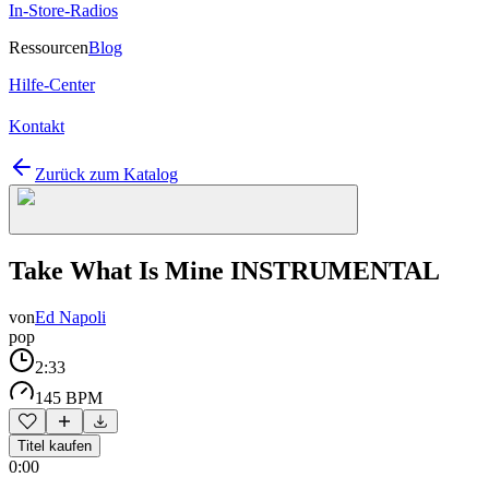
In-Store-Radios
Ressourcen
Blog
Hilfe-Center
Kontakt
Zurück zum Katalog
Take What Is Mine INSTRUMENTAL
von
Ed Napoli
pop
2:33
145 BPM
Titel kaufen
0:00