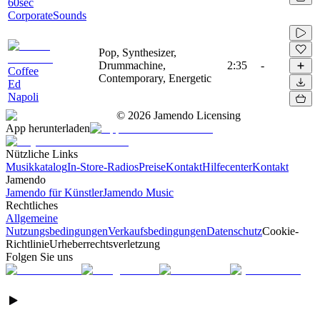
60sec
CorporateSounds
Pop, Synthesizer,
Drummachine,
2:35
-
Coffee
Contemporary, Energetic
Ed
Napoli
©
2026
Jamendo Licensing
App herunterladen
Nützliche Links
Musikkatalog
In-Store-Radios
Preise
Kontakt
Hilfecenter
Kontakt
Jamendo
Jamendo für Künstler
Jamendo Music
Rechtliches
Allgemeine
Nutzungsbedingungen
Verkaufsbedingungen
Datenschutz
Cookie-
Richtlinie
Urheberrechtsverletzung
Folgen Sie uns