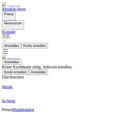
Musik
In-Store
Preise
Ressourcen
Kontakt
🇩🇪
Anmelden
Konto erstellen
Anmelden
Keine Kreditkarte nötig. Jederzeit kündbar.
Konto erstellen
Anmelden
Durchsuchen
Musik
In-Store
Preise
Musikkatalog