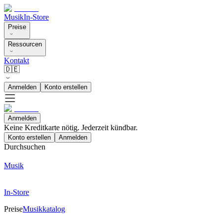
Musik
In-Store
Preise
Ressourcen
Kontakt
🇩🇪
Anmelden
Konto erstellen
Anmelden
Keine Kreditkarte nötig. Jederzeit kündbar.
Konto erstellen
Anmelden
Durchsuchen
Musik
In-Store
Preise
Musikkatalog