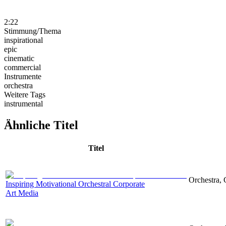
2:22
Stimmung/Thema
inspirational
epic
cinematic
commercial
Instrumente
orchestra
Weitere Tags
instrumental
Ähnliche Titel
Titel
Orchestra, 
Inspiring Motivational Orchestral Corporate
Art Media