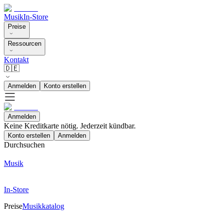
Musik
In-Store
Preise
Ressourcen
Kontakt
🇩🇪
Anmelden
Konto erstellen
Anmelden
Keine Kreditkarte nötig. Jederzeit kündbar.
Konto erstellen
Anmelden
Durchsuchen
Musik
In-Store
Preise
Musikkatalog