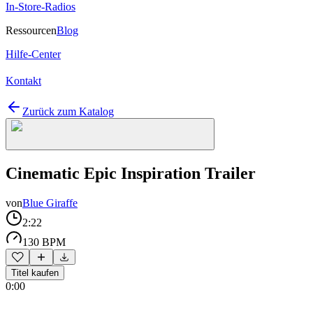
In-Store-Radios
Ressourcen
Blog
Hilfe-Center
Kontakt
Zurück zum Katalog
Cinematic Epic Inspiration Trailer
von
Blue Giraffe
2:22
130 BPM
Titel kaufen
0:00