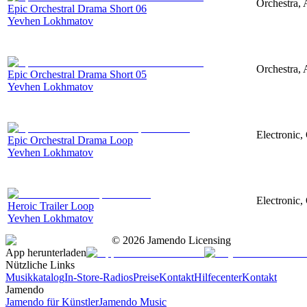
Orchestra, 
Epic Orchestral Drama Short 06
Yevhen Lokhmatov
Orchestra, 
Epic Orchestral Drama Short 05
Yevhen Lokhmatov
Electronic,
Epic Orchestral Drama Loop
Yevhen Lokhmatov
Electronic,
Heroic Trailer Loop
Yevhen Lokhmatov
©
2026
Jamendo Licensing
App herunterladen
Nützliche Links
Musikkatalog
In-Store-Radios
Preise
Kontakt
Hilfecenter
Kontakt
Jamendo
Jamendo für Künstler
Jamendo Music