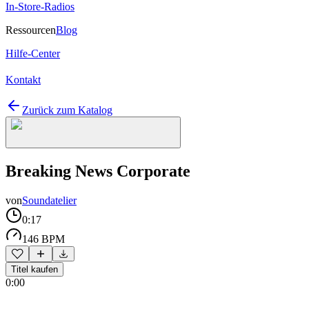
In-Store-Radios
Ressourcen
Blog
Hilfe-Center
Kontakt
Zurück zum Katalog
Breaking News Corporate
von
Soundatelier
0:17
146 BPM
Titel kaufen
0:00