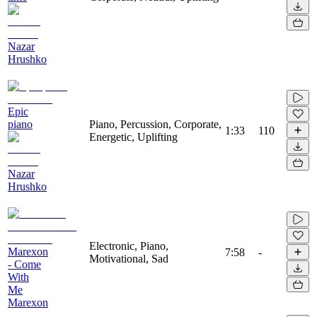
Nazar
Hrushko
Epic
piano
Piano, Percussion, Corporate,
1:33
110
Energetic, Uplifting
Nazar
Hrushko
Electronic, Piano,
Marexon
7:58
-
Motivational, Sad
- Come
With
Me
Marexon