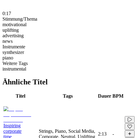
0:17
Stimmung/Thema
motivational
uplifting
advertising
news
Instrumente
synthesizer
piano
Weitere Tags
instrumental
Ähnliche Titel
Titel
Tags
Dauer
BPM
Inspiring
corporate
Strings, Piano, Social Media,
2:13
-
time
Corporate, Neutral, Uplifting