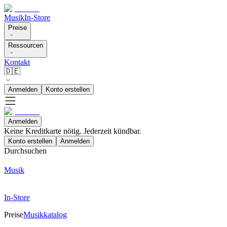
Musik
In-Store
Preise
Ressourcen
Kontakt
🇩🇪
Anmelden
Konto erstellen
Anmelden
Keine Kreditkarte nötig. Jederzeit kündbar.
Konto erstellen
Anmelden
Durchsuchen
Musik
In-Store
Preise
Musikkatalog