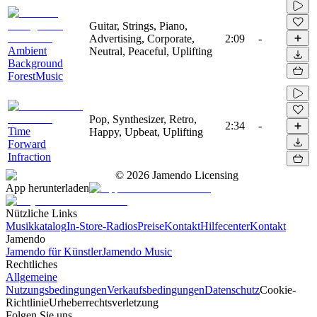
Guitar, Strings, Piano,
Advertising, Corporate,
2:09
-
Ambient
Neutral, Peaceful, Uplifting
Background
ForestMusic
Pop, Synthesizer, Retro,
2:34
-
Time
Happy, Upbeat, Uplifting
Forward
Infraction
©
2026
Jamendo Licensing
App herunterladen
Nützliche Links
Musikkatalog
In-Store-Radios
Preise
Kontakt
Hilfecenter
Kontakt
Jamendo
Jamendo für Künstler
Jamendo Music
Rechtliches
Allgemeine
Nutzungsbedingungen
Verkaufsbedingungen
Datenschutz
Cookie-
Richtlinie
Urheberrechtsverletzung
Folgen Sie uns