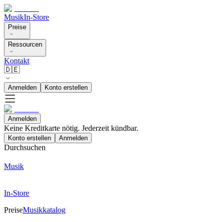
Musik
In-Store
Preise
Ressourcen
Kontakt
🇩🇪
Anmelden
Konto erstellen
Anmelden
Keine Kreditkarte nötig. Jederzeit kündbar.
Konto erstellen
Anmelden
Durchsuchen
Musik
In-Store
Preise
Musikkatalog