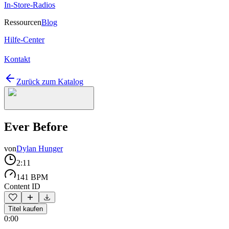
In-Store-Radios
Ressourcen
Blog
Hilfe-Center
Kontakt
Zurück zum Katalog
Ever Before
von
Dylan Hunger
2:11
141 BPM
Content ID
Titel kaufen
0:00