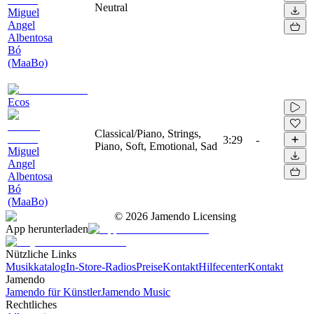
Neutral
Miguel
Angel
Albentosa
Bó
(MaaBo)
Ecos
Classical/Piano, Strings,
3:29
-
Piano, Soft, Emotional, Sad
Miguel
Angel
Albentosa
Bó
(MaaBo)
©
2026
Jamendo Licensing
App herunterladen
Nützliche Links
Musikkatalog
In-Store-Radios
Preise
Kontakt
Hilfecenter
Kontakt
Jamendo
Jamendo für Künstler
Jamendo Music
Rechtliches