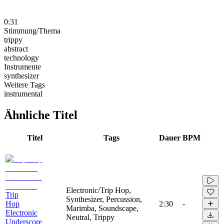
0:31
Stimmung/Thema
trippy
abstract
technology
Instrumente
synthesizer
Weitere Tags
instrumental
Ähnliche Titel
Titel
Tags
Dauer
BPM
Electronic/Trip Hop,
Trip
Synthesizer, Percussion,
Hop
2:30
-
Marimba, Soundscape,
Electronic
Neutral, Trippy
Underscore