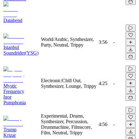
Databend
World/Arabic, Synthesizer,
3:56
-
Party, Neutral, Trippy
Istanbul
Soundrider(YSG)
Electronic/Chill Out,
4:25
-
Mystic
Synthesizer, Lounge, Trippy
Frequency
Igor
Pumphonia
Experimental, Drums,
Synthesizer, Percussion,
4:56
-
Drummachine, Filmscore,
Trump
Film, Neutral, Trippy
Krizar