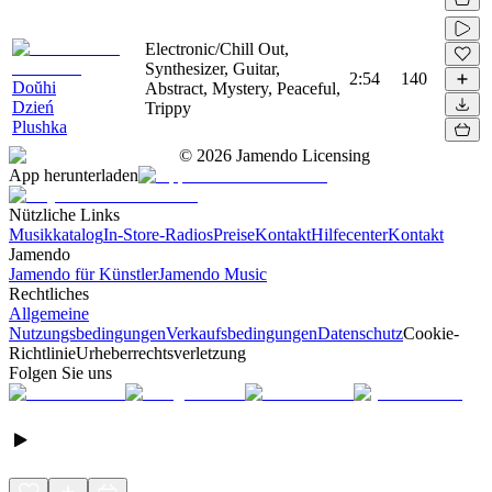
Electronic/Chill Out,
Synthesizer, Guitar,
2:54
140
Doŭhi
Abstract, Mystery, Peaceful,
Dzień
Trippy
Plushka
©
2026
Jamendo Licensing
App herunterladen
Nützliche Links
Musikkatalog
In-Store-Radios
Preise
Kontakt
Hilfecenter
Kontakt
Jamendo
Jamendo für Künstler
Jamendo Music
Rechtliches
Allgemeine
Nutzungsbedingungen
Verkaufsbedingungen
Datenschutz
Cookie-
Richtlinie
Urheberrechtsverletzung
Folgen Sie uns