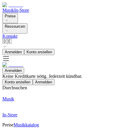
Musik
In-Store
Preise
Ressourcen
Kontakt
🇩🇪
Anmelden
Konto erstellen
Anmelden
Keine Kreditkarte nötig. Jederzeit kündbar.
Konto erstellen
Anmelden
Durchsuchen
Musik
In-Store
Preise
Musikkatalog