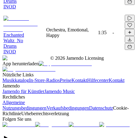
Drums
INOD
Orchestra, Emotional,
1:35
-
Enchanted
Happy
Waltz_No
Drums
INOD
©
2026
Jamendo Licensing
App herunterladen
Nützliche Links
Musikkatalog
In-Store-Radios
Preise
Kontakt
Hilfecenter
Kontakt
Jamendo
Jamendo für Künstler
Jamendo Music
Rechtliches
Allgemeine
Nutzungsbedingungen
Verkaufsbedingungen
Datenschutz
Cookie-
Richtlinie
Urheberrechtsverletzung
Folgen Sie uns