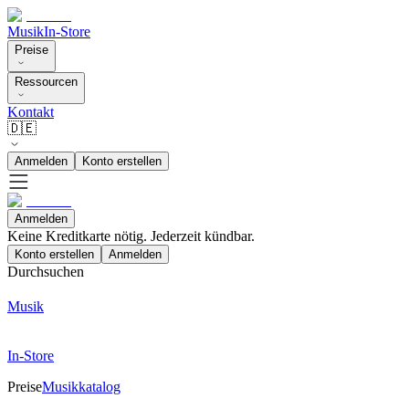
Musik
In-Store
Preise
Ressourcen
Kontakt
🇩🇪
Anmelden
Konto erstellen
Anmelden
Keine Kreditkarte nötig. Jederzeit kündbar.
Konto erstellen
Anmelden
Durchsuchen
Musik
In-Store
Preise
Musikkatalog