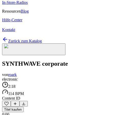
In-Store-Radios
Ressourcen
Blog
Hilfe-Center
Kontakt
Zurück zum Katalog
SYNTHWAVE corporate
von
roark
electronic
2:18
114 BPM
Content ID
Titel kaufen
0:00