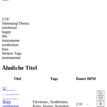
2:18
Stimmung/Thema
emotional
happy
90s
Instrumente
synthesizer
bass
Weitere Tags
instrumental
Ähnliche Titel
Titel
Tags
Dauer
BPM
Retro
Electronic, Synthesizer,
2:31
-
synthwave
Retro, Happy, Nostalgic