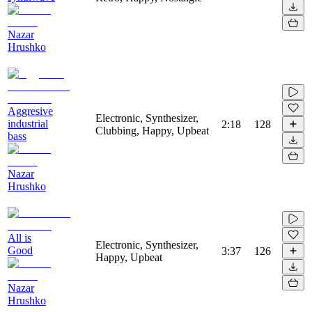
Nazar
Hrushko
Aggresive
Electronic, Synthesizer,
industrial
2:18
128
Clubbing, Happy, Upbeat
bass
Nazar
Hrushko
All is
Electronic, Synthesizer,
Good
3:37
126
Happy, Upbeat
Nazar
Hrushko