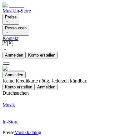
Musik
In-Store
Preise
Ressourcen
Kontakt
🇩🇪
Anmelden
Konto erstellen
Anmelden
Keine Kreditkarte nötig. Jederzeit kündbar.
Konto erstellen
Anmelden
Durchsuchen
Musik
In-Store
Preise
Musikkatalog