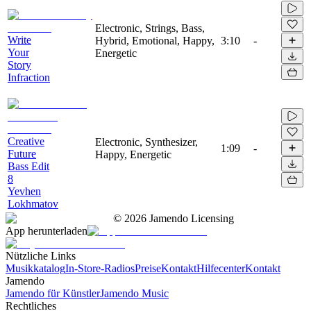
Electronic, Strings, Bass,
Write
Hybrid, Emotional, Happy,
3:10
-
Your
Energetic
Story
Infraction
Creative
Electronic, Synthesizer,
1:09
-
Future
Happy, Energetic
Bass Edit
8
Yevhen
Lokhmatov
©
2026
Jamendo Licensing
App herunterladen
Nützliche Links
Musikkatalog
In-Store-Radios
Preise
Kontakt
Hilfecenter
Kontakt
Jamendo
Jamendo für Künstler
Jamendo Music
Rechtliches