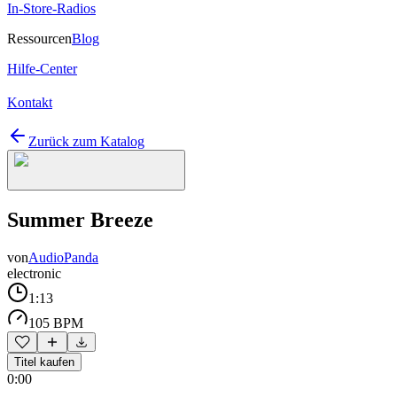
In-Store-Radios
Ressourcen
Blog
Hilfe-Center
Kontakt
Zurück zum Katalog
Summer Breeze
von
AudioPanda
electronic
1:13
105 BPM
Titel kaufen
0:00