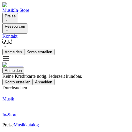
Musik
In-Store
Preise
Ressourcen
Kontakt
🇩🇪
Anmelden
Konto erstellen
Anmelden
Keine Kreditkarte nötig. Jederzeit kündbar.
Konto erstellen
Anmelden
Durchsuchen
Musik
In-Store
Preise
Musikkatalog