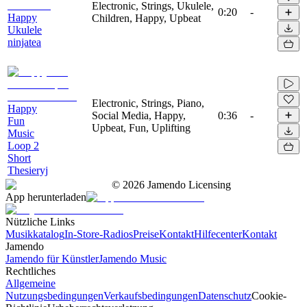
Electronic, Strings, Ukulele,
0:20
-
Happy
Children, Happy, Upbeat
Ukulele
ninjatea
Electronic, Strings, Piano,
Happy
Social Media, Happy,
0:36
-
Fun
Upbeat, Fun, Uplifting
Music
Loop 2
Short
Thesieryj
©
2026
Jamendo Licensing
App herunterladen
Nützliche Links
Musikkatalog
In-Store-Radios
Preise
Kontakt
Hilfecenter
Kontakt
Jamendo
Jamendo für Künstler
Jamendo Music
Rechtliches
Allgemeine
Nutzungsbedingungen
Verkaufsbedingungen
Datenschutz
Cookie-