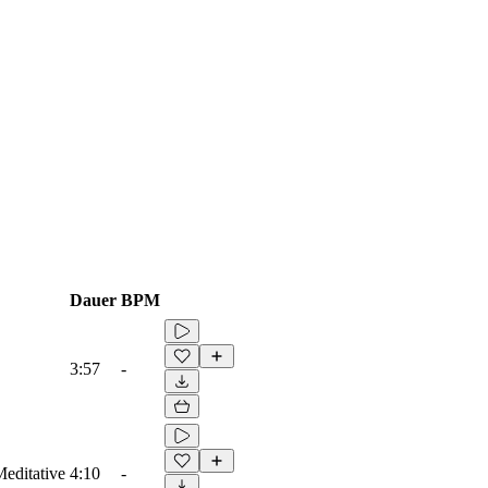
Dauer
BPM
3:57
-
Meditative
4:10
-