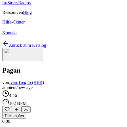
In-Store-Radios
Ressourcen
Blog
Hilfe-Center
Kontakt
Zurück zum Katalog
Pagan
von
Ivan Tregub (BER)
ambient/new age
4:46
102 BPM
Titel kaufen
0:00