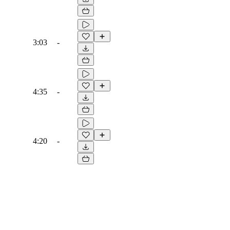
3:03
-
4:35
-
4:20
-