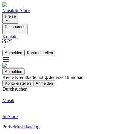
Musik
In-Store
Preise
Ressourcen
Kontakt
🇩🇪
Anmelden
Konto erstellen
Anmelden
Keine Kreditkarte nötig. Jederzeit kündbar.
Konto erstellen
Anmelden
Durchsuchen
Musik
In-Store
Preise
Musikkatalog