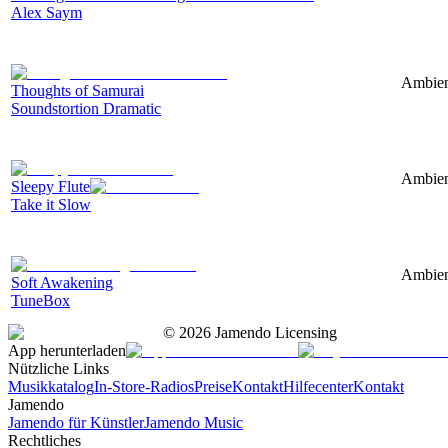
Alex Saym
Ambien
Thoughts of Samurai
Soundstortion Dramatic
Ambient
Sleepy Flute
Take it Slow
Ambien
Soft Awakening
TuneBox
©
2026
Jamendo Licensing
App herunterladen
Nützliche Links
Musikkatalog
In-Store-Radios
Preise
Kontakt
Hilfecenter
Kontakt
Jamendo
Jamendo für Künstler
Jamendo Music
Rechtliches