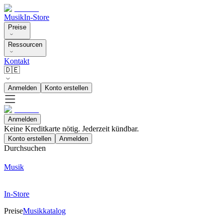
Musik
In-Store
Preise
Ressourcen
Kontakt
🇩🇪
Anmelden
Konto erstellen
Anmelden
Keine Kreditkarte nötig. Jederzeit kündbar.
Konto erstellen
Anmelden
Durchsuchen
Musik
In-Store
Preise
Musikkatalog