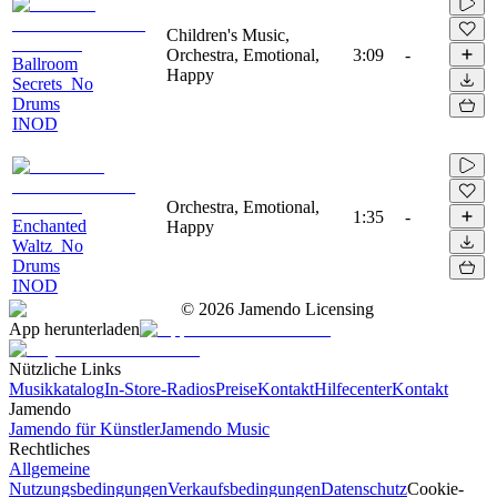
Children's Music,
Orchestra, Emotional,
3:09
-
Ballroom
Happy
Secrets_No
Drums
INOD
Orchestra, Emotional,
1:35
-
Enchanted
Happy
Waltz_No
Drums
INOD
©
2026
Jamendo Licensing
App herunterladen
Nützliche Links
Musikkatalog
In-Store-Radios
Preise
Kontakt
Hilfecenter
Kontakt
Jamendo
Jamendo für Künstler
Jamendo Music
Rechtliches
Allgemeine
Nutzungsbedingungen
Verkaufsbedingungen
Datenschutz
Cookie-