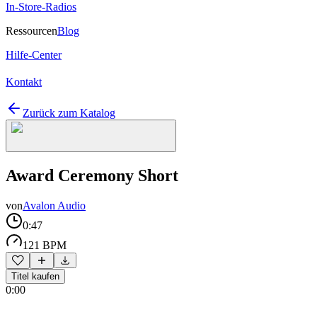
In-Store-Radios
Ressourcen
Blog
Hilfe-Center
Kontakt
Zurück zum Katalog
Award Ceremony Short
von
Avalon Audio
0:47
121 BPM
Titel kaufen
0:00