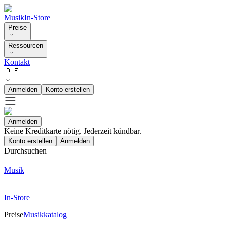
Musik
In-Store
Preise
Ressourcen
Kontakt
🇩🇪
Anmelden
Konto erstellen
Anmelden
Keine Kreditkarte nötig. Jederzeit kündbar.
Konto erstellen
Anmelden
Durchsuchen
Musik
In-Store
Preise
Musikkatalog