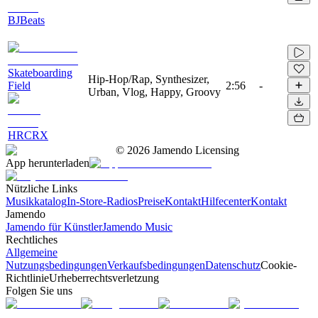
BJBeats
Skateboarding
Hip-Hop/Rap, Synthesizer,
Field
2:56
-
Urban, Vlog, Happy, Groovy
HRCRX
©
2026
Jamendo Licensing
App herunterladen
Nützliche Links
Musikkatalog
In-Store-Radios
Preise
Kontakt
Hilfecenter
Kontakt
Jamendo
Jamendo für Künstler
Jamendo Music
Rechtliches
Allgemeine
Nutzungsbedingungen
Verkaufsbedingungen
Datenschutz
Cookie-
Richtlinie
Urheberrechtsverletzung
Folgen Sie uns