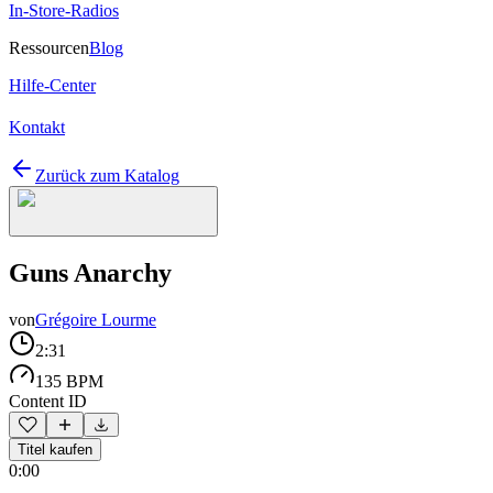
In-Store-Radios
Ressourcen
Blog
Hilfe-Center
Kontakt
Zurück zum Katalog
Guns Anarchy
von
Grégoire Lourme
2:31
135 BPM
Content ID
Titel kaufen
0:00