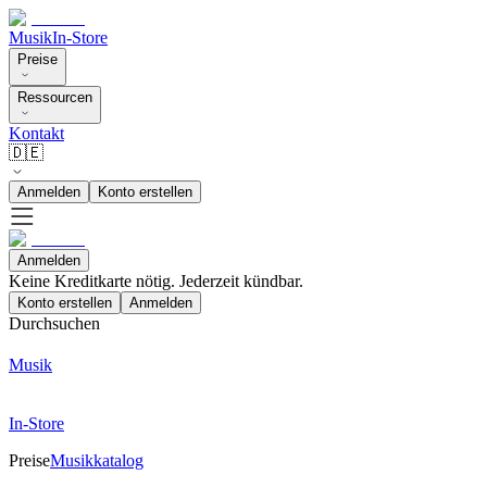
Musik
In-Store
Preise
Ressourcen
Kontakt
🇩🇪
Anmelden
Konto erstellen
Anmelden
Keine Kreditkarte nötig. Jederzeit kündbar.
Konto erstellen
Anmelden
Durchsuchen
Musik
In-Store
Preise
Musikkatalog