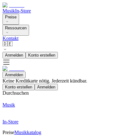
Musik
In-Store
Preise
Ressourcen
Kontakt
🇩🇪
Anmelden
Konto erstellen
Anmelden
Keine Kreditkarte nötig. Jederzeit kündbar.
Konto erstellen
Anmelden
Durchsuchen
Musik
In-Store
Preise
Musikkatalog