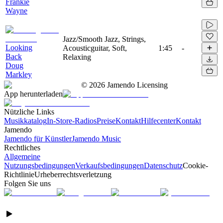
Frankie
Wayne
Jazz/Smooth Jazz, Strings,
Looking
Acousticguitar, Soft,
1:45
-
Back
Relaxing
Doug
Markley
©
2026
Jamendo Licensing
App herunterladen
Nützliche Links
Musikkatalog
In-Store-Radios
Preise
Kontakt
Hilfecenter
Kontakt
Jamendo
Jamendo für Künstler
Jamendo Music
Rechtliches
Allgemeine
Nutzungsbedingungen
Verkaufsbedingungen
Datenschutz
Cookie-
Richtlinie
Urheberrechtsverletzung
Folgen Sie uns