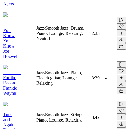
Ayers
Jazz/Smooth Jazz, Drums,
You
Piano, Lounge, Relaxing,
2:33
-
Know
Neutral
You
Know
Joe
Bozwell
Jazz/Smooth Jazz, Piano,
For the
Electricguitar, Lounge,
3:29
-
Record
Relaxing
Frankie
Wayne
Time
Jazz/Smooth Jazz, Strings,
3:42
-
and
Piano, Lounge, Relaxing
Again