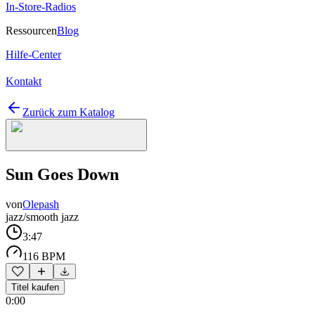
In-Store-Radios
Ressourcen
Blog
Hilfe-Center
Kontakt
Zurück zum Katalog
Sun Goes Down
von
Olepash
jazz/smooth jazz
3:47
116 BPM
Titel kaufen
0:00