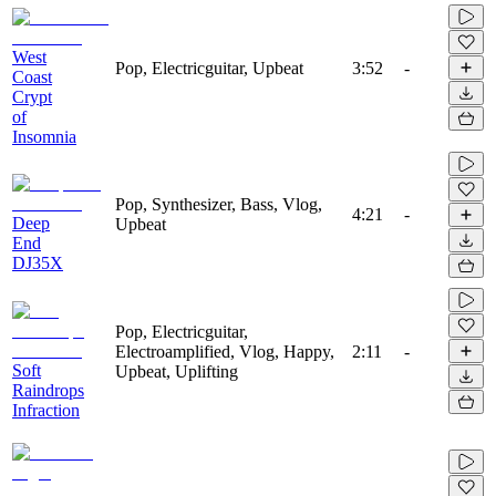
West
Pop, Electricguitar, Upbeat
3:52
-
Coast
Crypt
of
Insomnia
Pop, Synthesizer, Bass, Vlog,
4:21
-
Deep
Upbeat
End
DJ35X
Pop, Electricguitar,
Electroamplified, Vlog, Happy,
2:11
-
Soft
Upbeat, Uplifting
Raindrops
Infraction