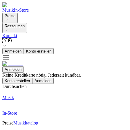
Musik
In-Store
Preise
Ressourcen
Kontakt
🇩🇪
Anmelden
Konto erstellen
Anmelden
Keine Kreditkarte nötig. Jederzeit kündbar.
Konto erstellen
Anmelden
Durchsuchen
Musik
In-Store
Preise
Musikkatalog