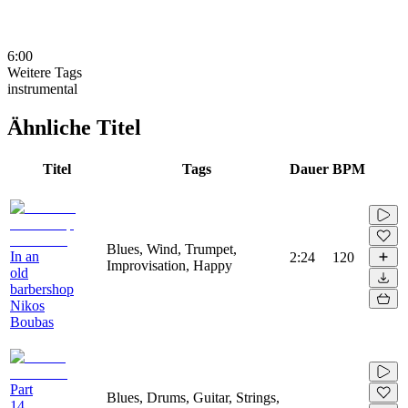
6:00
Weitere Tags
instrumental
Ähnliche Titel
Titel
Tags
Dauer
BPM
Blues, Wind, Trumpet,
In an
2:24
120
Improvisation, Happy
old
barbershop
Nikos
Boubas
Part
Blues, Drums, Guitar, Strings,
14