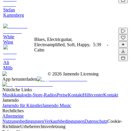
Stefan
Kartenberg
White
Blues, Electricguitar,
Wing
Electroamplified, Soft, Happy,
5:39
-
Calm
Ali
Mills
©
2026
Jamendo Licensing
App herunterladen
Nützliche Links
Musikkatalog
In-Store-Radios
Preise
Kontakt
Hilfecenter
Kontakt
Jamendo
Jamendo für Künstler
Jamendo Music
Rechtliches
Allgemeine
Nutzungsbedingungen
Verkaufsbedingungen
Datenschutz
Cookie-
Richtlinie
Urheberrechtsverletzung