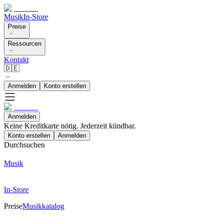
Musik
In-Store
Preise
Ressourcen
Kontakt
🇩🇪
Anmelden
Konto erstellen
Anmelden
Keine Kreditkarte nötig. Jederzeit kündbar.
Konto erstellen
Anmelden
Durchsuchen
Musik
In-Store
Preise
Musikkatalog