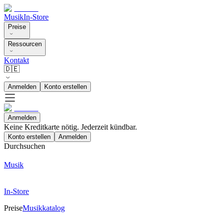
Musik
In-Store
Preise
Ressourcen
Kontakt
🇩🇪
Anmelden
Konto erstellen
Anmelden
Keine Kreditkarte nötig. Jederzeit kündbar.
Konto erstellen
Anmelden
Durchsuchen
Musik
In-Store
Preise
Musikkatalog