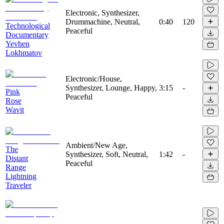
Electronic, Synthesizer,
Drummachine, Neutral,
0:40
120
Technological
Peaceful
Documentary
Yevhen
Lokhmatov
Electronic/House,
Synthesizer, Lounge, Happy,
3:15
-
Pink
Peaceful
Rose
Wavit
Ambient/New Age,
The
Synthesizer, Soft, Neutral,
1:42
-
Distant
Peaceful
Range
Lightning
Traveler