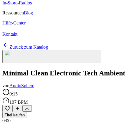
In-Store-Radios
Ressourcen
Blog
Hilfe-Center
Kontakt
Zurück zum Katalog
Minimal Clean Electronic Tech Ambient
von
AudioSphere
0:15
107 BPM
Titel kaufen
0:00