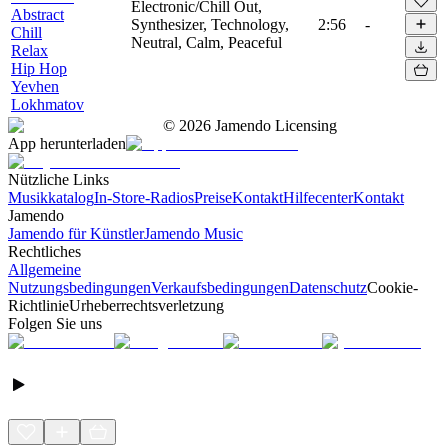
Electronic/Chill Out,
Abstract
Synthesizer, Technology,
2:56
-
Chill
Neutral, Calm, Peaceful
Relax
Hip Hop
Yevhen
Lokhmatov
©
2026
Jamendo Licensing
App herunterladen
Nützliche Links
Musikkatalog
In-Store-Radios
Preise
Kontakt
Hilfecenter
Kontakt
Jamendo
Jamendo für Künstler
Jamendo Music
Rechtliches
Allgemeine
Nutzungsbedingungen
Verkaufsbedingungen
Datenschutz
Cookie-
Richtlinie
Urheberrechtsverletzung
Folgen Sie uns