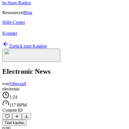
In-Store-Radios
Ressourcen
Blog
Hilfe-Center
Kontakt
Zurück zum Katalog
Electronic News
von
Vibecraft
electronic
1:24
117 BPM
Content ID
Titel kaufen
0:00