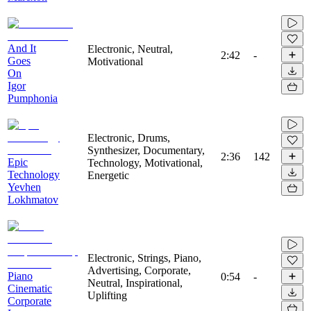
And It
Electronic, Neutral,
2:42
-
Goes
Motivational
On
Igor
Pumphonia
Electronic, Drums,
Synthesizer, Documentary,
2:36
142
Epic
Technology, Motivational,
Technology
Energetic
Yevhen
Lokhmatov
Electronic, Strings, Piano,
Advertising, Corporate,
Piano
0:54
-
Neutral, Inspirational,
Cinematic
Uplifting
Corporate