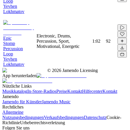
Loop
Yevhen
Lokhmatov
Electronic, Drums,
Epic
Percussion, Sport,
1:02
92
Stomp
Motivational, Energetic
Percussion
Loop
Yevhen
Lokhmatov
©
2026
Jamendo Licensing
App herunterladen
Nützliche Links
Musikkatalog
In-Store-Radios
Preise
Kontakt
Hilfecenter
Kontakt
Jamendo
Jamendo für Künstler
Jamendo Music
Rechtliches
Allgemeine
Nutzungsbedingungen
Verkaufsbedingungen
Datenschutz
Cookie-
Richtlinie
Urheberrechtsverletzung
Folgen Sie uns