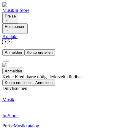
Musik
In-Store
Preise
Ressourcen
Kontakt
🇩🇪
Anmelden
Konto erstellen
Anmelden
Keine Kreditkarte nötig. Jederzeit kündbar.
Konto erstellen
Anmelden
Durchsuchen
Musik
In-Store
Preise
Musikkatalog