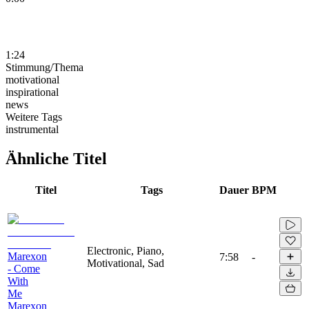
1:24
Stimmung/Thema
motivational
inspirational
news
Weitere Tags
instrumental
Ähnliche Titel
Titel
Tags
Dauer
BPM
Electronic, Piano,
Marexon
7:58
-
Motivational, Sad
- Come
With
Me
Marexon