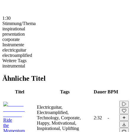
1:30
Stimmung/Thema
inspirational
presentation
corporate
Instrumente
electricguitar
electroamplified
Weitere Tags
instrumental
Ähnliche Titel
Titel
Tags
Dauer
BPM
Electricguitar,
Electroamplified,
Technology, Corporate,
2:32
-
Ride
Happy, Motivational,
the
Inspirational, Uplifting
Momentum