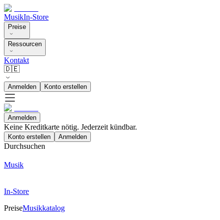
Musik
In-Store
Preise
Ressourcen
Kontakt
🇩🇪
Anmelden
Konto erstellen
Anmelden
Keine Kreditkarte nötig. Jederzeit kündbar.
Konto erstellen
Anmelden
Durchsuchen
Musik
In-Store
Preise
Musikkatalog