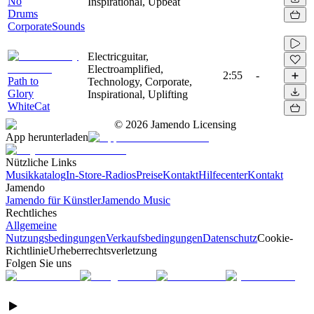
No
Inspirational, Upbeat
Drums
CorporateSounds
Electricguitar,
Electroamplified,
2:55
-
Path to
Technology, Corporate,
Glory
Inspirational, Uplifting
WhiteCat
©
2026
Jamendo Licensing
App herunterladen
Nützliche Links
Musikkatalog
In-Store-Radios
Preise
Kontakt
Hilfecenter
Kontakt
Jamendo
Jamendo für Künstler
Jamendo Music
Rechtliches
Allgemeine
Nutzungsbedingungen
Verkaufsbedingungen
Datenschutz
Cookie-
Richtlinie
Urheberrechtsverletzung
Folgen Sie uns