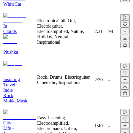
WhiteCat
Electronic/Chill Out,
In
Electricguitar,
Clouds
Electroamplified, Nature,
2:31
94
Holiday, Neutral,
Inspirational
Plushka
Rock, Drums, Electricguitar,
Inspiring
2:20
-
Cinematic, Inspirational
Travel
Indie
Rock
MokkaMusic
Easy Listening,
City
Electroamplified,
1:40
-
Life -
Electricpiano, Urban,