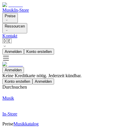
Musik
In-Store
Preise
Ressourcen
Kontakt
🇩🇪
Anmelden
Konto erstellen
Anmelden
Keine Kreditkarte nötig. Jederzeit kündbar.
Konto erstellen
Anmelden
Durchsuchen
Musik
In-Store
Preise
Musikkatalog