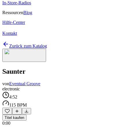
In-Store-Radios
Ressourcen
Blog
Hilfe-Center
Kontakt
Zurück zum Katalog
Saunter
von
Eventual Groove
electronic
4:52
115 BPM
Titel kaufen
0:00