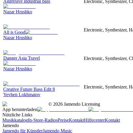
Aggresive industrial bass
Electronic, Synthesizer, 
Nazar Hrushko
Electronic, Synthesizer, 
All is Good
Nazar Hrushko
Danger Asia Travel
Electronic, Synthesizer, C
Nazar Hrushko
Electronic, Synthesizer, 
Creative Future Bass Edit 8
Yevhen Lokhmatov
©
2026
Jamendo Licensing
App herunterladen
Nützliche Links
Musikkatalog
In-Store-Radios
Preise
Kontakt
Hilfecenter
Kontakt
Jamendo
Jamendo für Künstler
Jamendo Music