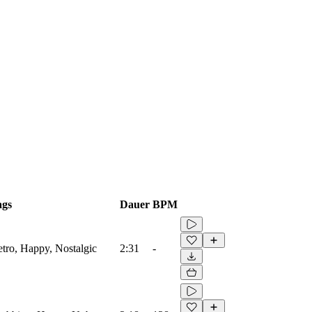
ags
Dauer
BPM
etro, Happy, Nostalgic
2:31
-