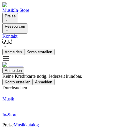
Musik
In-Store
Preise
Ressourcen
Kontakt
🇩🇪
Anmelden
Konto erstellen
Anmelden
Keine Kreditkarte nötig. Jederzeit kündbar.
Konto erstellen
Anmelden
Durchsuchen
Musik
In-Store
Preise
Musikkatalog