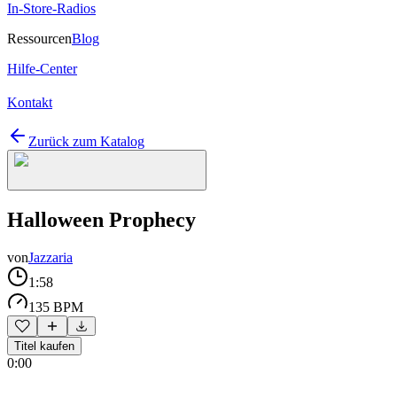
In-Store-Radios
Ressourcen
Blog
Hilfe-Center
Kontakt
Zurück zum Katalog
Halloween Prophecy
von
Jazzaria
1:58
135 BPM
Titel kaufen
0:00