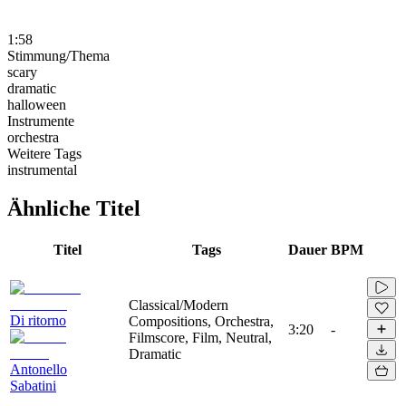
1:58
Stimmung/Thema
scary
dramatic
halloween
Instrumente
orchestra
Weitere Tags
instrumental
Ähnliche Titel
Titel
Tags
Dauer
BPM
Classical/Modern
Di ritorno
Compositions, Orchestra,
3:20
-
Filmscore, Film, Neutral,
Dramatic
Antonello
Sabatini