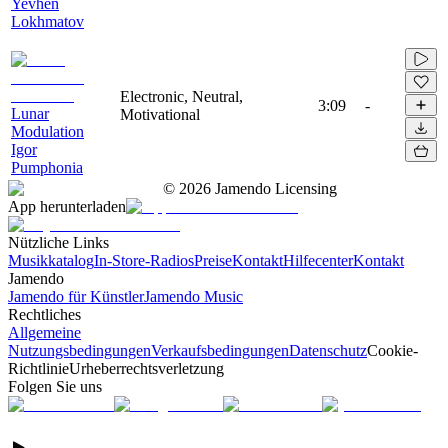
Yevhen
Lokhmatov
Electronic, Neutral,
3:09
-
Lunar
Motivational
Modulation
Igor
Pumphonia
©
2026
Jamendo Licensing
App herunterladen
Nützliche Links
Musikkatalog
In-Store-Radios
Preise
Kontakt
Hilfecenter
Kontakt
Jamendo
Jamendo für Künstler
Jamendo Music
Rechtliches
Allgemeine
Nutzungsbedingungen
Verkaufsbedingungen
Datenschutz
Cookie-
Richtlinie
Urheberrechtsverletzung
Folgen Sie uns