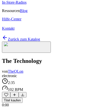
In-Store-Radios
Ressourcen
Blog
Hilfe-Center
Kontakt
Zurück zum Katalog
The Technology
von
TheQLon
electronic
2:35
102 BPM
Titel kaufen
0:00