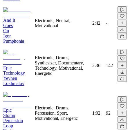
And It
Electronic, Neutral,
2:42
-
Goes
Motivational
On
Igor
Pumphonia
Electronic, Drums,
Synthesizer, Documentary,
2:36
142
Epic
Technology, Motivational,
Technology
Energetic
Yevhen
Lokhmatov
Electronic, Drums,
Epic
Percussion, Sport,
1:02
92
Stomp
Motivational, Energetic
Percussion
Loop