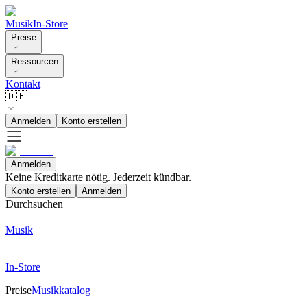
Musik
In-Store
Preise
Ressourcen
Kontakt
🇩🇪
Anmelden
Konto erstellen
Anmelden
Keine Kreditkarte nötig. Jederzeit kündbar.
Konto erstellen
Anmelden
Durchsuchen
Musik
In-Store
Preise
Musikkatalog