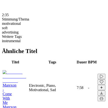
2:35
Stimmung/Thema
motivational
soft
advertising
Weitere Tags
instrumental
Ähnliche Titel
Titel
Tags
Dauer
BPM
Marexon
Electronic, Piano,
7:58
-
-
Motivational, Sad
Come
With
Me
Marexon