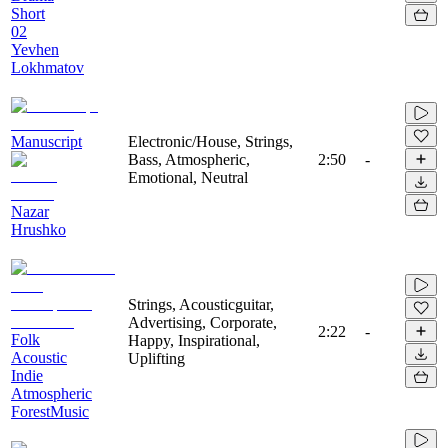
Short
02
Yevhen
Lokhmatov
Manuscript
Electronic/House, Strings,
Bass, Atmospheric,
2:50
-
Emotional, Neutral
Nazar
Hrushko
Strings, Acousticguitar,
Advertising, Corporate,
2:22
-
Folk
Happy, Inspirational,
Acoustic
Uplifting
Indie
Atmospheric
ForestMusic