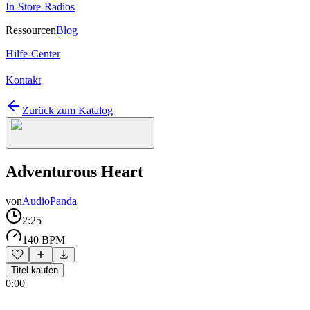
In-Store-Radios
Ressourcen
Blog
Hilfe-Center
Kontakt
Zurück zum Katalog
Adventurous Heart
von
AudioPanda
2:25
140 BPM
Titel kaufen
0:00