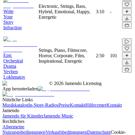
Electronic, Strings, Bass,
Write
Hybrid, Emotional, Happy,
3:10
-
Your
Energetic
Story
Infraction
Strings, Piano, Filmscore,
Epic
Horror, Corporate, Film,
2:50
101
Orchestral
Inspirational, Energetic
Drama
Yevhen
Lokhmatov
©
2026
Jamendo Licensing
App herunterladen
Nützliche Links
Musikkatalog
In-Store-Radios
Preise
Kontakt
Hilfecenter
Kontakt
Jamendo
Jamendo für Künstler
Jamendo Music
Rechtliches
Allgemeine
Nutzungsbedingungen
Verkaufsbedingungen
Datenschutz
Cookie-