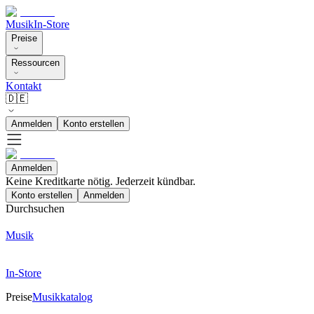
Musik
In-Store
Preise
Ressourcen
Kontakt
🇩🇪
Anmelden
Konto erstellen
Anmelden
Keine Kreditkarte nötig. Jederzeit kündbar.
Konto erstellen
Anmelden
Durchsuchen
Musik
In-Store
Preise
Musikkatalog