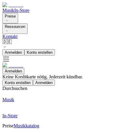
Musik
In-Store
Preise
Ressourcen
Kontakt
🇩🇪
Anmelden
Konto erstellen
Anmelden
Keine Kreditkarte nötig. Jederzeit kündbar.
Konto erstellen
Anmelden
Durchsuchen
Musik
In-Store
Preise
Musikkatalog