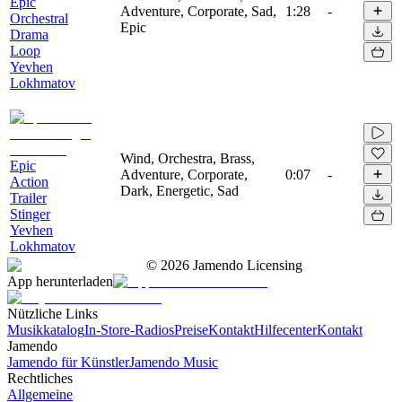
Epic
Adventure, Corporate, Sad,
1:28
-
Orchestral
Epic
Drama
Loop
Yevhen
Lokhmatov
Wind, Orchestra, Brass,
Epic
Adventure, Corporate,
0:07
-
Action
Dark, Energetic, Sad
Trailer
Stinger
Yevhen
Lokhmatov
©
2026
Jamendo Licensing
App herunterladen
Nützliche Links
Musikkatalog
In-Store-Radios
Preise
Kontakt
Hilfecenter
Kontakt
Jamendo
Jamendo für Künstler
Jamendo Music
Rechtliches
Allgemeine