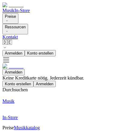
Musik
In-Store
Preise
Ressourcen
Kontakt
🇩🇪
Anmelden
Konto erstellen
Anmelden
Keine Kreditkarte nötig. Jederzeit kündbar.
Konto erstellen
Anmelden
Durchsuchen
Musik
In-Store
Preise
Musikkatalog