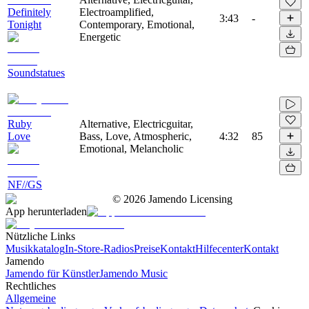
Definitely
Electroamplified,
3:43
-
Tonight
Contemporary, Emotional,
Energetic
Soundstatues
Ruby
Alternative, Electricguitar,
Love
Bass, Love, Atmospheric,
4:32
85
Emotional, Melancholic
NF//GS
©
2026
Jamendo Licensing
App herunterladen
Nützliche Links
Musikkatalog
In-Store-Radios
Preise
Kontakt
Hilfecenter
Kontakt
Jamendo
Jamendo für Künstler
Jamendo Music
Rechtliches
Allgemeine