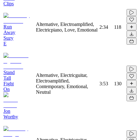
Clips
Alternative, Electroamplified,
Run
2:34
118
Electricpiano, Love, Emotional
Away
Suzy
E
Stand
Alternative, Electricguitar,
Tall
Electroamplified,
Fight
3:53
130
Contemporary, Emotional,
On
Neutral
Jon
Worthy
Alternative, Electricguitar,