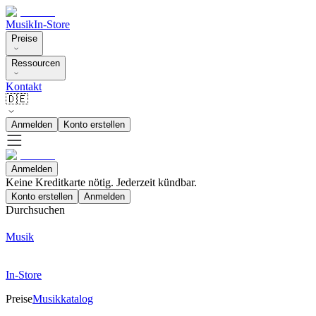
Musik
In-Store
Preise
Ressourcen
Kontakt
🇩🇪
Anmelden
Konto erstellen
Anmelden
Keine Kreditkarte nötig. Jederzeit kündbar.
Konto erstellen
Anmelden
Durchsuchen
Musik
In-Store
Preise
Musikkatalog