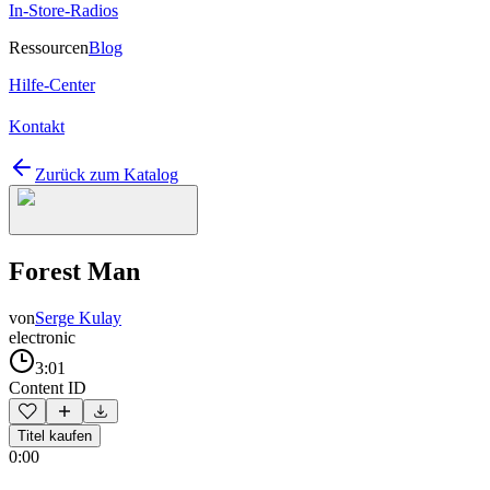
In-Store-Radios
Ressourcen
Blog
Hilfe-Center
Kontakt
Zurück zum Katalog
Forest Man
von
Serge Kulay
electronic
3:01
Content ID
Titel kaufen
0:00