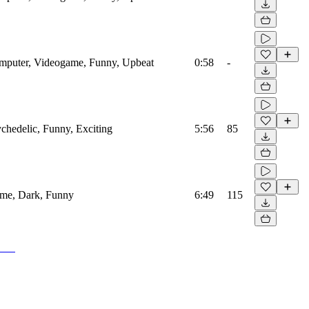
Computer, Videogame, Funny, Upbeat
0:58
-
ychedelic, Funny, Exciting
5:56
85
rime, Dark, Funny
6:49
115