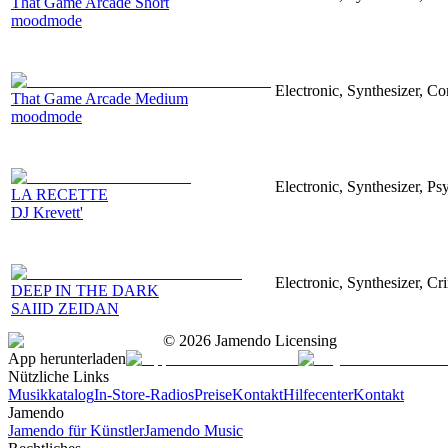
That Game Arcade Short
moodmode
Electronic, Synthesizer, 
That Game Arcade Medium
moodmode
Electronic, Synthesizer, Ps
LA RECETTE
DJ Krevett'
Electronic, Synthesizer, C
DEEP IN THE DARK
SAIID ZEIDAN
©
2026
Jamendo Licensing
App herunterladen
Nützliche Links
Musikkatalog
In-Store-Radios
Preise
Kontakt
Hilfecenter
Kontakt
Jamendo
Jamendo für Künstler
Jamendo Music