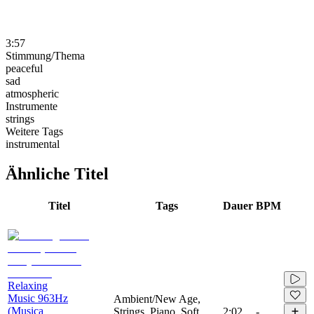
3:57
Stimmung/Thema
peaceful
sad
atmospheric
Instrumente
strings
Weitere Tags
instrumental
Ähnliche Titel
Titel
Tags
Dauer
BPM
Relaxing
Music 963Hz
Ambient/New Age,
(Musica
Strings, Piano, Soft,
2:02
-