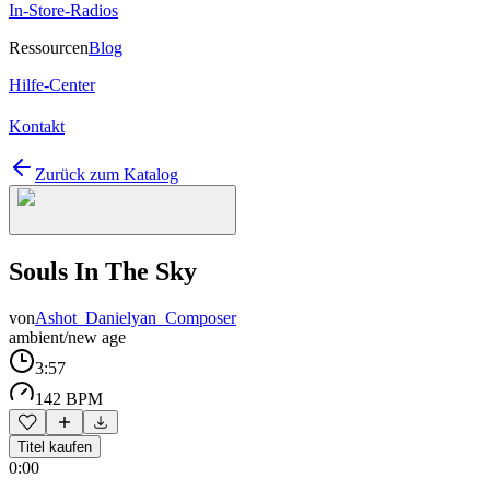
In-Store-Radios
Ressourcen
Blog
Hilfe-Center
Kontakt
Zurück zum Katalog
Souls In The Sky
von
Ashot_Danielyan_Composer
ambient/new age
3:57
142 BPM
Titel kaufen
0:00