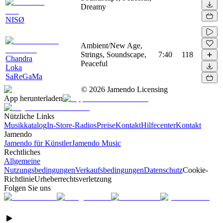
Dreamy
NISØ
Ambient/New Age,
Strings, Soundscape,
7:40
118
Chandra
Peaceful
Loka
SaReGaMa
©
2026
Jamendo Licensing
App herunterladen
Nützliche Links
Musikkatalog
In-Store-Radios
Preise
Kontakt
Hilfecenter
Kontakt
Jamendo
Jamendo für Künstler
Jamendo Music
Rechtliches
Allgemeine
Nutzungsbedingungen
Verkaufsbedingungen
Datenschutz
Cookie-
Richtlinie
Urheberrechtsverletzung
Folgen Sie uns