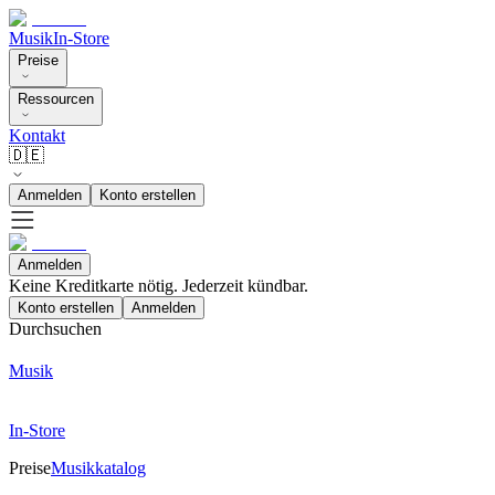
Musik
In-Store
Preise
Ressourcen
Kontakt
🇩🇪
Anmelden
Konto erstellen
Anmelden
Keine Kreditkarte nötig. Jederzeit kündbar.
Konto erstellen
Anmelden
Durchsuchen
Musik
In-Store
Preise
Musikkatalog