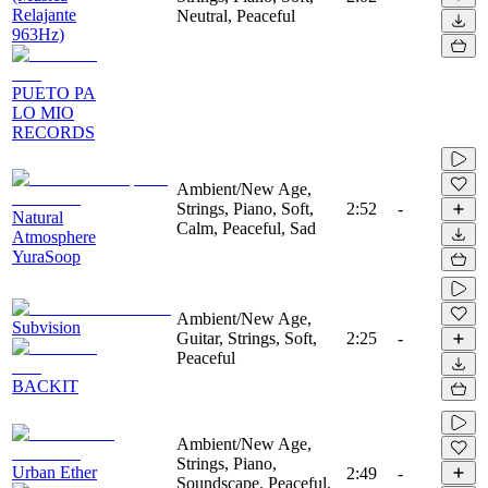
Relajante
Neutral, Peaceful
963Hz)
PUETO PA
LO MIO
RECORDS
Ambient/New Age,
Strings, Piano, Soft,
2:52
-
Natural
Calm, Peaceful, Sad
Atmosphere
YuraSoop
Ambient/New Age,
Subvision
Guitar, Strings, Soft,
2:25
-
Peaceful
BACKIT
Ambient/New Age,
Strings, Piano,
Urban Ether
2:49
-
Soundscape, Peaceful,