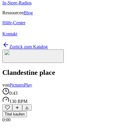
In-Store-Radios
Ressourcen
Blog
Hilfe-Center
Kontakt
Zurück zum Katalog
Clandestine place
von
PicturesPlay
0:43
130 BPM
Titel kaufen
0:00