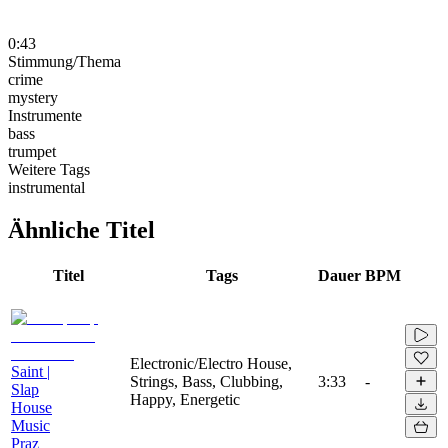
0:43
Stimmung/Thema
crime
mystery
Instrumente
bass
trumpet
Weitere Tags
instrumental
Ähnliche Titel
Titel
Tags
Dauer
BPM
Electronic/Electro House,
Saint |
Strings, Bass, Clubbing,
3:33
-
Slap
Happy, Energetic
House
Music
Praz