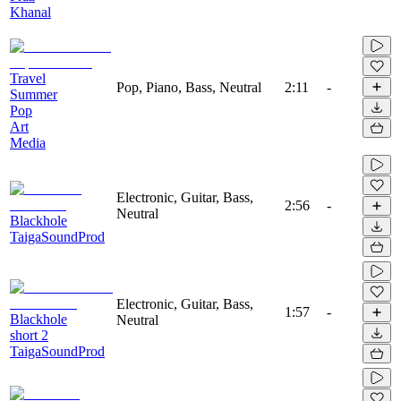
Khanal
Travel
Pop, Piano, Bass, Neutral
2:11
-
Summer
Pop
Art
Media
Electronic, Guitar, Bass,
2:56
-
Neutral
Blackhole
TaigaSoundProd
Electronic, Guitar, Bass,
1:57
-
Blackhole
Neutral
short 2
TaigaSoundProd