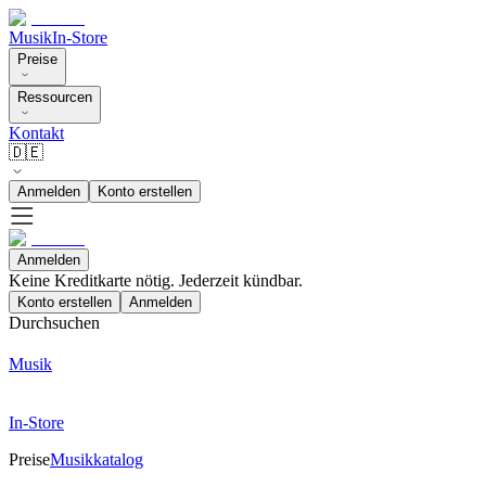
Musik
In-Store
Preise
Ressourcen
Kontakt
🇩🇪
Anmelden
Konto erstellen
Anmelden
Keine Kreditkarte nötig. Jederzeit kündbar.
Konto erstellen
Anmelden
Durchsuchen
Musik
In-Store
Preise
Musikkatalog