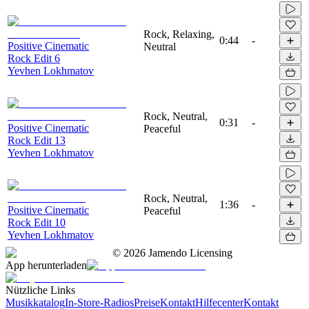
Rock, Relaxing,
0:44
-
Positive Cinematic
Neutral
Rock Edit 6
Yevhen Lokhmatov
Rock, Neutral,
0:31
-
Positive Cinematic
Peaceful
Rock Edit 13
Yevhen Lokhmatov
Rock, Neutral,
1:36
-
Positive Cinematic
Peaceful
Rock Edit 10
Yevhen Lokhmatov
©
2026
Jamendo Licensing
App herunterladen
Nützliche Links
Musikkatalog
In-Store-Radios
Preise
Kontakt
Hilfecenter
Kontakt