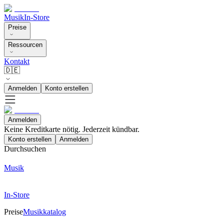
Musik
In-Store
Preise
Ressourcen
Kontakt
🇩🇪
Anmelden
Konto erstellen
Anmelden
Keine Kreditkarte nötig. Jederzeit kündbar.
Konto erstellen
Anmelden
Durchsuchen
Musik
In-Store
Preise
Musikkatalog