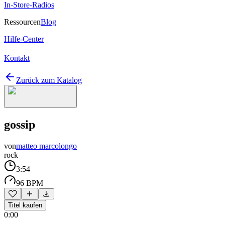
In-Store-Radios
Ressourcen
Blog
Hilfe-Center
Kontakt
Zurück zum Katalog
gossip
von
matteo marcolongo
rock
3:54
96 BPM
Titel kaufen
0:00