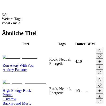
3:54
Weitere Tags
vocal - male
Ähnliche Titel
Titel
Tags
Dauer
BPM
Rock, Neutral,
4:10
-
Energetic
Run Away With You
Andrey Faustov
Rock, Neutral,
High Energy Rock
1:31
-
Energetic
Promo
Osynthw
Background Music