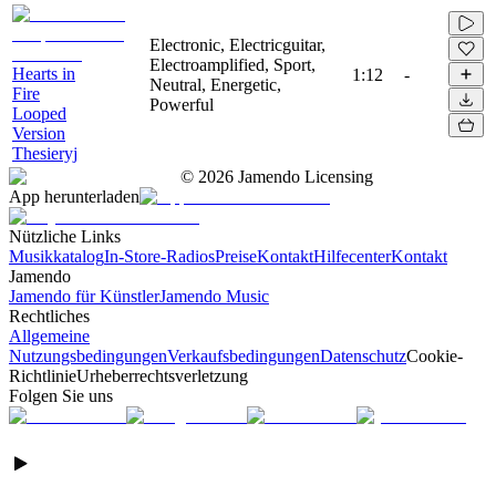
Electronic, Electricguitar,
Electroamplified, Sport,
Hearts in
1:12
-
Neutral, Energetic,
Fire
Powerful
Looped
Version
Thesieryj
©
2026
Jamendo Licensing
App herunterladen
Nützliche Links
Musikkatalog
In-Store-Radios
Preise
Kontakt
Hilfecenter
Kontakt
Jamendo
Jamendo für Künstler
Jamendo Music
Rechtliches
Allgemeine
Nutzungsbedingungen
Verkaufsbedingungen
Datenschutz
Cookie-
Richtlinie
Urheberrechtsverletzung
Folgen Sie uns