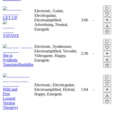
Electronic, Guitar,
Electricguitar,
GET UP
Electroamplified,
3:06
-
Advertising, Neutral,
Energetic
TATANX
Electronic, Synthesizer,
Electroamplified, Vocoder,
2:30
-
She is
Videogame, Happy,
Synthetic
Energetic
TransistorBudddha
Electronic, Electricguitar,
Wild and
Electroamplified, Hybrid,
1:04
-
Free
Happy, Energetic
Looped
Version
Thesieryj