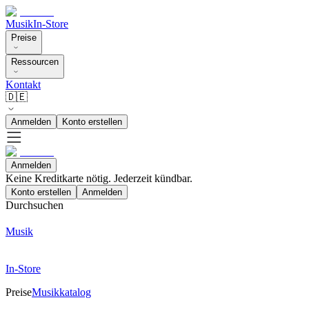
Musik
In-Store
Preise
Ressourcen
Kontakt
🇩🇪
Anmelden
Konto erstellen
Anmelden
Keine Kreditkarte nötig. Jederzeit kündbar.
Konto erstellen
Anmelden
Durchsuchen
Musik
In-Store
Preise
Musikkatalog