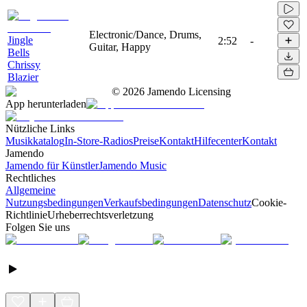
Electronic/Dance, Drums,
Jingle
2:52
-
Guitar, Happy
Bells
Chrissy
Blazier
©
2026
Jamendo Licensing
App herunterladen
Nützliche Links
Musikkatalog
In-Store-Radios
Preise
Kontakt
Hilfecenter
Kontakt
Jamendo
Jamendo für Künstler
Jamendo Music
Rechtliches
Allgemeine
Nutzungsbedingungen
Verkaufsbedingungen
Datenschutz
Cookie-
Richtlinie
Urheberrechtsverletzung
Folgen Sie uns