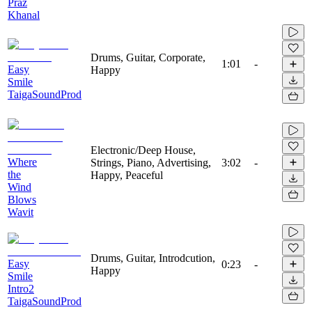
Praz
Khanal
Drums, Guitar, Corporate,
1:01
-
Easy
Happy
Smile
TaigaSoundProd
Electronic/Deep House,
Where
Strings, Piano, Advertising,
3:02
-
the
Happy, Peaceful
Wind
Blows
Wavit
Drums, Guitar, Introdcution,
Easy
0:23
-
Happy
Smile
Intro2
TaigaSoundProd