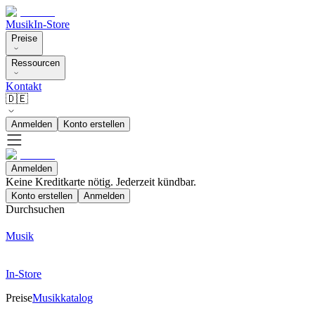
Musik
In-Store
Preise
Ressourcen
Kontakt
🇩🇪
Anmelden
Konto erstellen
Anmelden
Keine Kreditkarte nötig. Jederzeit kündbar.
Konto erstellen
Anmelden
Durchsuchen
Musik
In-Store
Preise
Musikkatalog