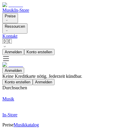
Musik
In-Store
Preise
Ressourcen
Kontakt
🇩🇪
Anmelden
Konto erstellen
Anmelden
Keine Kreditkarte nötig. Jederzeit kündbar.
Konto erstellen
Anmelden
Durchsuchen
Musik
In-Store
Preise
Musikkatalog