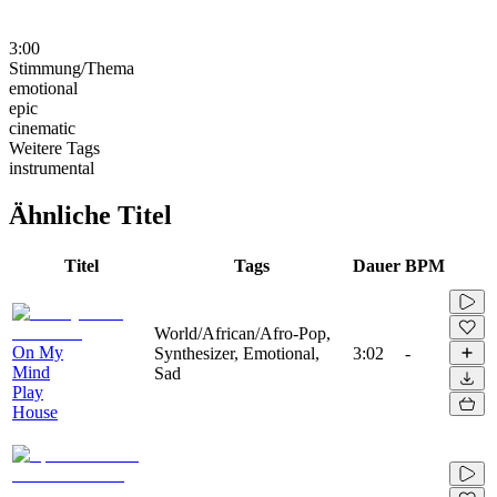
3:00
Stimmung/Thema
emotional
epic
cinematic
Weitere Tags
instrumental
Ähnliche Titel
Titel
Tags
Dauer
BPM
World/African/Afro-Pop,
On My
Synthesizer, Emotional,
3:02
-
Mind
Sad
Play
House