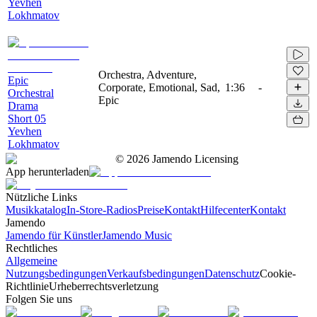
Yevhen
Lokhmatov
Orchestra, Adventure,
Epic
Corporate, Emotional, Sad,
1:36
-
Orchestral
Epic
Drama
Short 05
Yevhen
Lokhmatov
©
2026
Jamendo Licensing
App herunterladen
Nützliche Links
Musikkatalog
In-Store-Radios
Preise
Kontakt
Hilfecenter
Kontakt
Jamendo
Jamendo für Künstler
Jamendo Music
Rechtliches
Allgemeine
Nutzungsbedingungen
Verkaufsbedingungen
Datenschutz
Cookie-
Richtlinie
Urheberrechtsverletzung
Folgen Sie uns