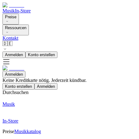
Musik
In-Store
Preise
Ressourcen
Kontakt
🇩🇪
Anmelden
Konto erstellen
Anmelden
Keine Kreditkarte nötig. Jederzeit kündbar.
Konto erstellen
Anmelden
Durchsuchen
Musik
In-Store
Preise
Musikkatalog