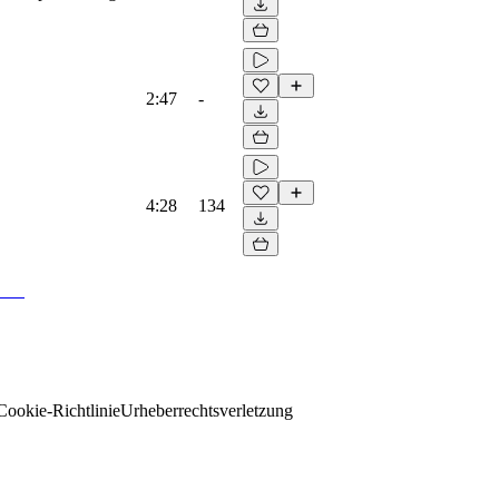
2:47
-
4:28
134
Cookie-Richtlinie
Urheberrechtsverletzung