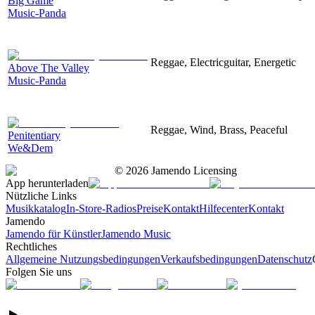
Big Game
Music-Panda
Reggae, Electricguitar, Energetic
Above The Valley
Music-Panda
Reggae, Wind, Brass, Peaceful
Penitentiary
We&Dem
©
2026
Jamendo Licensing
App herunterladen
Nützliche Links
Musikkatalog
In-Store-Radios
Preise
Kontakt
Hilfecenter
Kontakt
Jamendo
Jamendo für Künstler
Jamendo Music
Rechtliches
Allgemeine Nutzungsbedingungen
Verkaufsbedingungen
Datenschutz
Folgen Sie uns