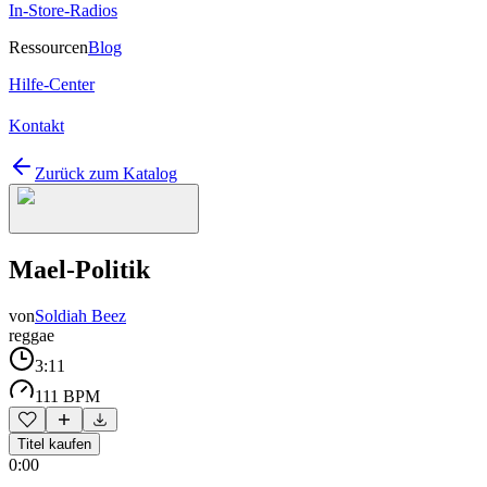
In-Store-Radios
Ressourcen
Blog
Hilfe-Center
Kontakt
Zurück zum Katalog
Mael-Politik
von
Soldiah Beez
reggae
3:11
111 BPM
Titel kaufen
0:00