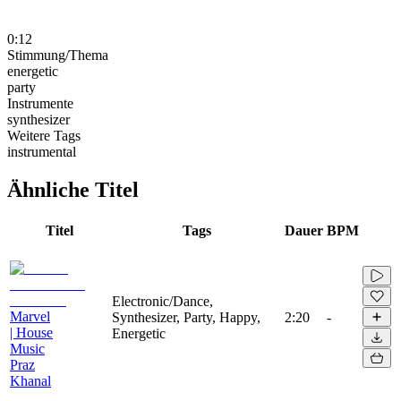
0:12
Stimmung/Thema
energetic
party
Instrumente
synthesizer
Weitere Tags
instrumental
Ähnliche Titel
Titel
Tags
Dauer
BPM
Electronic/Dance,
Marvel
Synthesizer, Party, Happy,
2:20
-
| House
Energetic
Music
Praz
Khanal