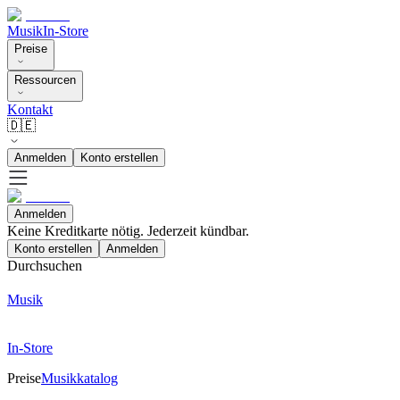
Musik
In-Store
Preise
Ressourcen
Kontakt
🇩🇪
Anmelden
Konto erstellen
Anmelden
Keine Kreditkarte nötig. Jederzeit kündbar.
Konto erstellen
Anmelden
Durchsuchen
Musik
In-Store
Preise
Musikkatalog