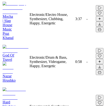
Electronic/Electro House,
Mocha
Synthesizer, Clubbing,
3:37
-
| Slap
Happy, Energetic
House
Music
Praz
Khanal
God Of
Electronic/Drum & Bass,
Travel
Synthesizer, Videogame,
0:58
-
Happy, Energetic
Nazar
Hrushko
Hard