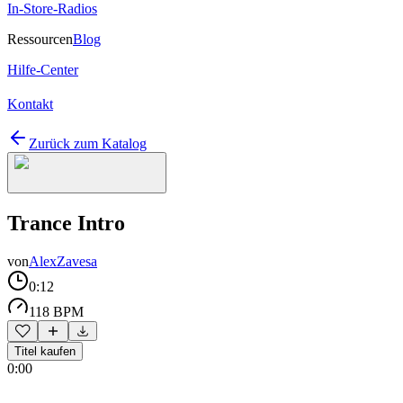
In-Store-Radios
Ressourcen
Blog
Hilfe-Center
Kontakt
Zurück zum Katalog
Trance Intro
von
AlexZavesa
0:12
118 BPM
Titel kaufen
0:00