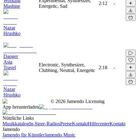
Working
Experimental, Synthesizer,
2:12
-
Mashine
Energetic, Sad
Nazar
Hrushko
Danger
Asia
Electronic, Synthesizer,
Travel
2:18
-
Clubbing, Neutral, Energetic
Nazar
Hrushko
©
2026
Jamendo Licensing
App herunterladen
Nützliche Links
Musikkatalog
In-Store-Radios
Preise
Kontakt
Hilfecenter
Kontakt
Jamendo
Jamendo für Künstler
Jamendo Music