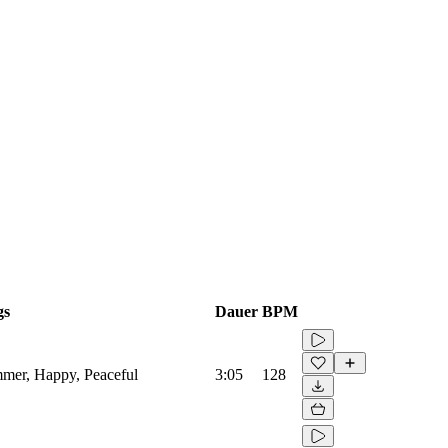
gs
Dauer
BPM
mmer, Happy, Peaceful
3:05
128