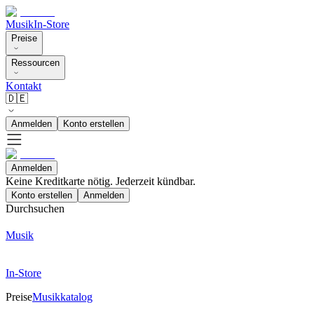
Musik
In-Store
Preise
Ressourcen
Kontakt
🇩🇪
Anmelden
Konto erstellen
Anmelden
Keine Kreditkarte nötig. Jederzeit kündbar.
Konto erstellen
Anmelden
Durchsuchen
Musik
In-Store
Preise
Musikkatalog