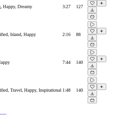
og, Happy, Dreamy
3:27
127
ified, Island, Happy
2:16
88
 Happy
7:44
140
fied, Travel, Happy, Inspirational
1:48
140