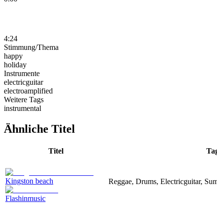
4:24
Stimmung/Thema
happy
holiday
Instrumente
electricguitar
electroamplified
Weitere Tags
instrumental
Ähnliche Titel
Titel
Ta
Kingston beach
Reggae, Drums, Electricguitar, Su
Flashinmusic