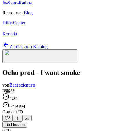
In-Store-Radios
Ressourcen
Blog
Hilfe-Center
Kontakt
Zurück zum Katalog
Ocho prod - I want smoke
von
Beat scientists
reggae
4:24
97 BPM
Content ID
Titel kaufen
0:00