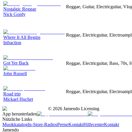
Reggae, Guitar, Electricguitar, Vl
Nostalgic Reggae
Nick Gordy
Reggae, Electricguitar, Electroampl
Where It All Begins
Infraction
Got Yer Back
Reggae, Electricguitar, Bass, 70s,
John Russell
Reggae, Electricguitar, Electroampli
Road trip
Mickael Huchet
©
2026
Jamendo Licensing
App herunterladen
Nützliche Links
Musikkatalog
In-Store-Radios
Preise
Kontakt
Hilfecenter
Kontakt
Jamendo