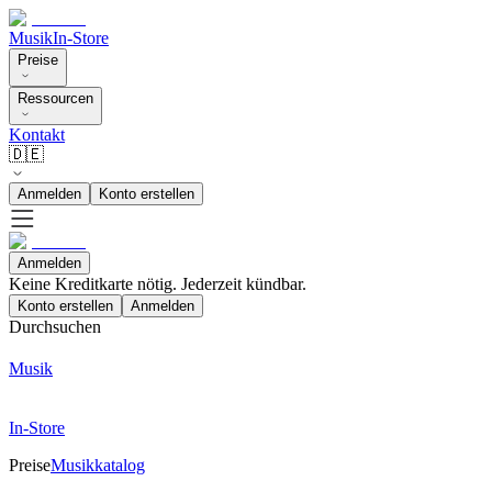
Musik
In-Store
Preise
Ressourcen
Kontakt
🇩🇪
Anmelden
Konto erstellen
Anmelden
Keine Kreditkarte nötig. Jederzeit kündbar.
Konto erstellen
Anmelden
Durchsuchen
Musik
In-Store
Preise
Musikkatalog