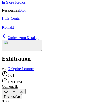
In-Store-Radios
Ressourcen
Blog
Hilfe-Center
Kontakt
Zurück zum Katalog
Exfiltration
von
Grégoire Lourme
5:04
119 BPM
Content ID
Titel kaufen
0:00