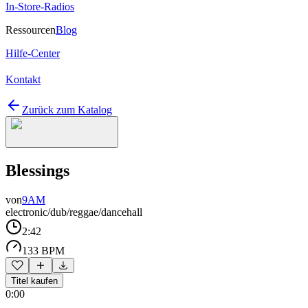
In-Store-Radios
Ressourcen
Blog
Hilfe-Center
Kontakt
Zurück zum Katalog
Blessings
von
9AM
electronic/dub/reggae/dancehall
2:42
133 BPM
Titel kaufen
0:00