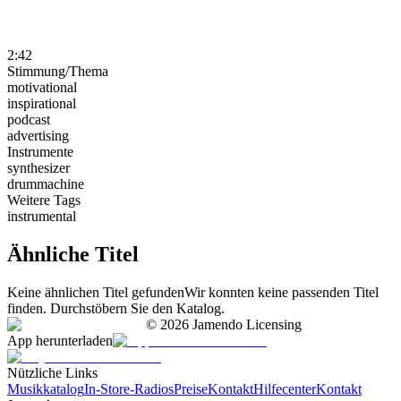
2:42
Stimmung/Thema
motivational
inspirational
podcast
advertising
Instrumente
synthesizer
drummachine
Weitere Tags
instrumental
Ähnliche Titel
Keine ähnlichen Titel gefunden
Wir konnten keine passenden Titel
finden. Durchstöbern Sie den Katalog.
©
2026
Jamendo Licensing
App herunterladen
Nützliche Links
Musikkatalog
In-Store-Radios
Preise
Kontakt
Hilfecenter
Kontakt