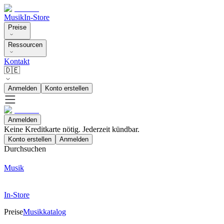
Musik
In-Store
Preise
Ressourcen
Kontakt
🇩🇪
Anmelden
Konto erstellen
Anmelden
Keine Kreditkarte nötig. Jederzeit kündbar.
Konto erstellen
Anmelden
Durchsuchen
Musik
In-Store
Preise
Musikkatalog