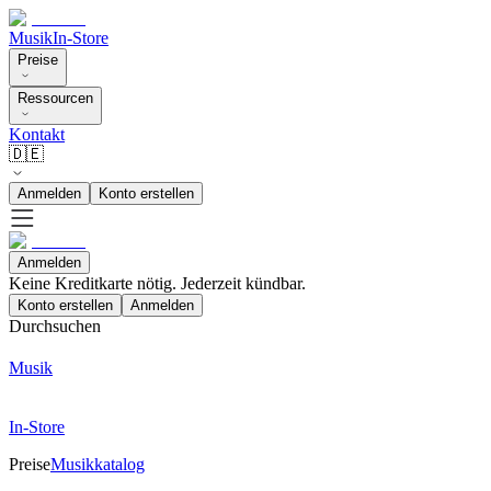
Musik
In-Store
Preise
Ressourcen
Kontakt
🇩🇪
Anmelden
Konto erstellen
Anmelden
Keine Kreditkarte nötig. Jederzeit kündbar.
Konto erstellen
Anmelden
Durchsuchen
Musik
In-Store
Preise
Musikkatalog