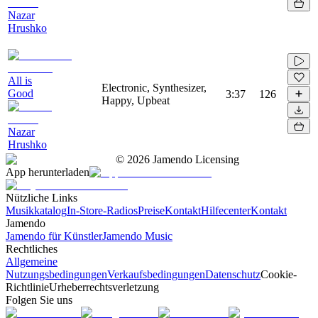
Nazar
Hrushko
All is
Electronic, Synthesizer,
Good
3:37
126
Happy, Upbeat
Nazar
Hrushko
©
2026
Jamendo Licensing
App herunterladen
Nützliche Links
Musikkatalog
In-Store-Radios
Preise
Kontakt
Hilfecenter
Kontakt
Jamendo
Jamendo für Künstler
Jamendo Music
Rechtliches
Allgemeine
Nutzungsbedingungen
Verkaufsbedingungen
Datenschutz
Cookie-
Richtlinie
Urheberrechtsverletzung
Folgen Sie uns