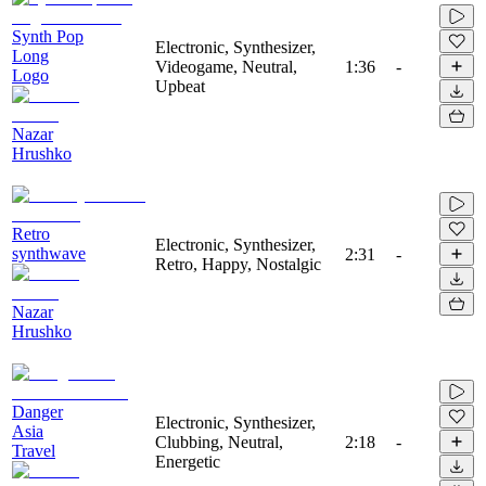
Synth Pop
Electronic, Synthesizer,
Long
Videogame, Neutral,
1:36
-
Logo
Upbeat
Nazar
Hrushko
Retro
Electronic, Synthesizer,
synthwave
2:31
-
Retro, Happy, Nostalgic
Nazar
Hrushko
Danger
Electronic, Synthesizer,
Asia
Clubbing, Neutral,
2:18
-
Travel
Energetic