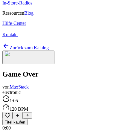
In-Store-Radios
Ressourcen
Blog
Hilfe-Center
Kontakt
Zurück zum Katalog
Game Over
von
MaxStack
electronic
1:05
120 BPM
Titel kaufen
0:00