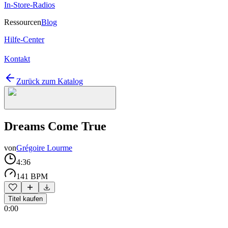
In-Store-Radios
Ressourcen
Blog
Hilfe-Center
Kontakt
Zurück zum Katalog
Dreams Come True
von
Grégoire Lourme
4:36
141 BPM
Titel kaufen
0:00