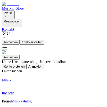
Musik
In-Store
Preise
Ressourcen
Kontakt
🇩🇪
Anmelden
Konto erstellen
Anmelden
Keine Kreditkarte nötig. Jederzeit kündbar.
Konto erstellen
Anmelden
Durchsuchen
Musik
In-Store
Preise
Musikkatalog