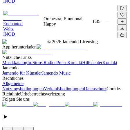
INOD
Orchestra, Emotional,
1:35
-
Enchanted
Happy
Waltz
INOD
©
2026
Jamendo Licensing
App herunterladen
Nützliche Links
Musikkatalog
In-Store-Radios
Preise
Kontakt
Hilfecenter
Kontakt
Jamendo
Jamendo für Künstler
Jamendo Music
Rechtliches
Allgemeine
Nutzungsbedingungen
Verkaufsbedingungen
Datenschutz
Cookie-
Richtlinie
Urheberrechtsverletzung
Folgen Sie uns