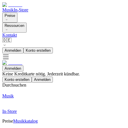
Musik
In-Store
Preise
Ressourcen
Kontakt
🇩🇪
Anmelden
Konto erstellen
Anmelden
Keine Kreditkarte nötig. Jederzeit kündbar.
Konto erstellen
Anmelden
Durchsuchen
Musik
In-Store
Preise
Musikkatalog