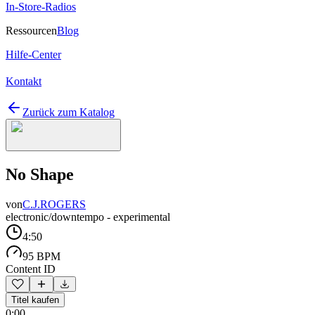
In-Store-Radios
Ressourcen
Blog
Hilfe-Center
Kontakt
Zurück zum Katalog
No Shape
von
C.J.ROGERS
electronic/downtempo - experimental
4:50
95 BPM
Content ID
Titel kaufen
0:00