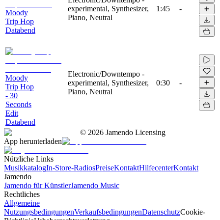
experimental, Synthesizer,
1:45
-
Moody
Piano, Neutral
Trip Hop
Databend
Electronic/Downtempo -
Moody
experimental, Synthesizer,
0:30
-
Trip Hop
Piano, Neutral
- 30
Seconds
Edit
Databend
©
2026
Jamendo Licensing
App herunterladen
Nützliche Links
Musikkatalog
In-Store-Radios
Preise
Kontakt
Hilfecenter
Kontakt
Jamendo
Jamendo für Künstler
Jamendo Music
Rechtliches
Allgemeine
Nutzungsbedingungen
Verkaufsbedingungen
Datenschutz
Cookie-