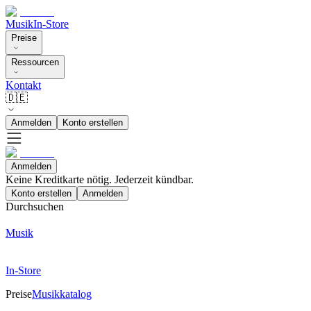
Musik
In-Store
Preise
Ressourcen
Kontakt
🇩🇪
Anmelden
Konto erstellen
Anmelden
Keine Kreditkarte nötig. Jederzeit kündbar.
Konto erstellen
Anmelden
Durchsuchen
Musik
In-Store
Preise
Musikkatalog