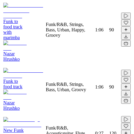
Funk to
Funk/R&B, Strings,
food track
Bass, Urban, Happy,
1:06
90
with
Groovy
marimba
Nazar
Hrushko
Funk to
Funk/R&B, Strings,
food track
1:06
90
Bass, Urban, Groovy
Nazar
Hrushko
Funk/R&B,
New Funk
Acousticguitar, Flute,
0:27
120