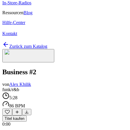
In-Store-Radios
Ressourcen
Blog
Hilfe-Center
Kontakt
Zurück zum Katalog
Business #2
von
Alex Khilik
funk/r&b
5:28
86 BPM
Titel kaufen
0:00