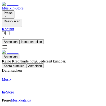
Musik
In-Store
Preise
Ressourcen
Kontakt
🇩🇪
Anmelden
Konto erstellen
Anmelden
Keine Kreditkarte nötig. Jederzeit kündbar.
Konto erstellen
Anmelden
Durchsuchen
Musik
In-Store
Preise
Musikkatalog