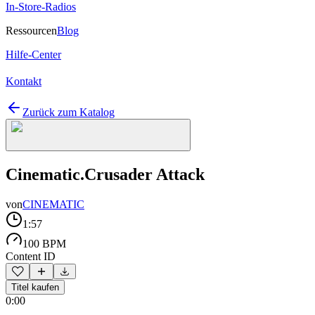
In-Store-Radios
Ressourcen
Blog
Hilfe-Center
Kontakt
Zurück zum Katalog
Cinematic.Crusader Attack
von
CINEMATIC
1:57
100 BPM
Content ID
Titel kaufen
0:00