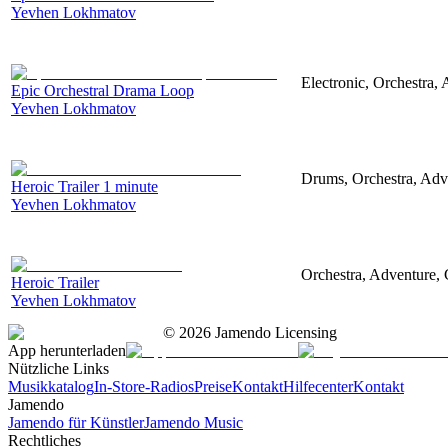
Yevhen Lokhmatov
Electronic, Orchestra,
Epic Orchestral Drama Loop
Yevhen Lokhmatov
Drums, Orchestra, Adve
Heroic Trailer 1 minute
Yevhen Lokhmatov
Orchestra, Adventure, 
Heroic Trailer
Yevhen Lokhmatov
©
2026
Jamendo Licensing
App herunterladen
Nützliche Links
Musikkatalog
In-Store-Radios
Preise
Kontakt
Hilfecenter
Kontakt
Jamendo
Jamendo für Künstler
Jamendo Music
Rechtliches