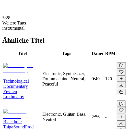
5:28
Weitere Tags
instrumental
Ähnliche Titel
Titel
Tags
Dauer
BPM
Electronic, Synthesizer,
Drummachine, Neutral,
0:40
120
Technological
Peaceful
Documentary
Yevhen
Lokhmatov
Electronic, Guitar, Bass,
2:56
-
Neutral
Blackhole
TaigaSoundProd