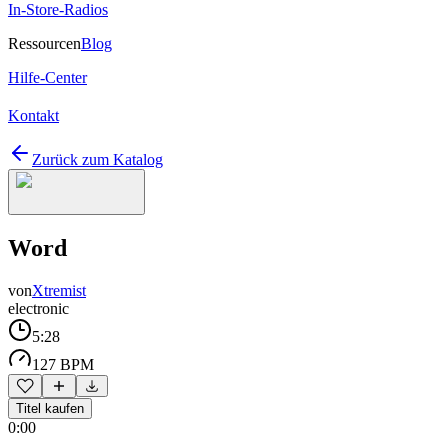
In-Store-Radios
Ressourcen
Blog
Hilfe-Center
Kontakt
Zurück zum Katalog
Word
von
Xtremist
electronic
5:28
127 BPM
Titel kaufen
0:00