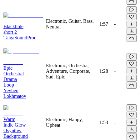
Electronic, Guitar, Bass,
1:57
-
Blackhole
Neutral
short 2
TaigaSoundProd
Electronic, Orchestra,
Epic
Adventure, Corporate,
1:28
-
Orchestral
Sad, Epic
Drama
Loop
Yevhen
Lokhmatov
Warm
Electronic, Happy,
1:53
-
Indie Glow
Upbeat
Osynthw
Background