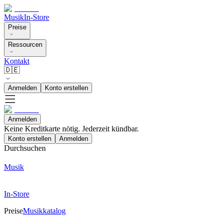
Musik
In-Store
Preise
Ressourcen
Kontakt
🇩🇪
Anmelden
Konto erstellen
Anmelden
Keine Kreditkarte nötig. Jederzeit kündbar.
Konto erstellen
Anmelden
Durchsuchen
Musik
In-Store
Preise
Musikkatalog