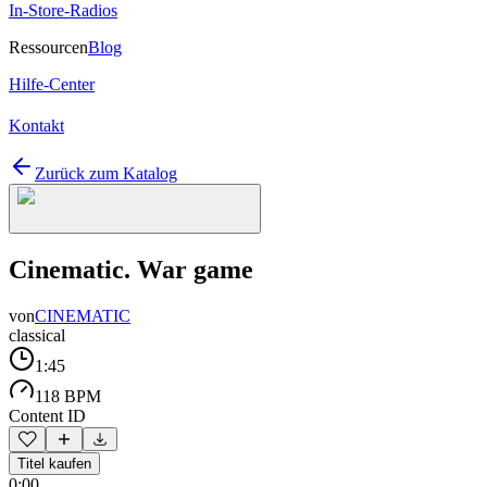
In-Store-Radios
Ressourcen
Blog
Hilfe-Center
Kontakt
Zurück zum Katalog
Cinematic. War game
von
CINEMATIC
classical
1:45
118 BPM
Content ID
Titel kaufen
0:00