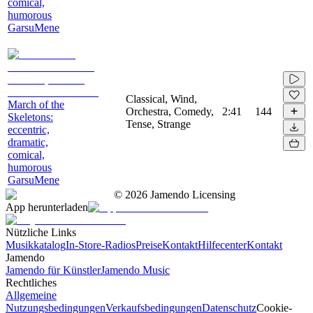
comical,
humorous
GarsuMene
Classical, Wind,
March of the
Orchestra, Comedy,
2:41
144
Skeletons:
Tense, Strange
eccentric,
dramatic,
comical,
humorous
GarsuMene
©
2026
Jamendo Licensing
App herunterladen
Nützliche Links
Musikkatalog
In-Store-Radios
Preise
Kontakt
Hilfecenter
Kontakt
Jamendo
Jamendo für Künstler
Jamendo Music
Rechtliches
Allgemeine
Nutzungsbedingungen
Verkaufsbedingungen
Datenschutz
Cookie-