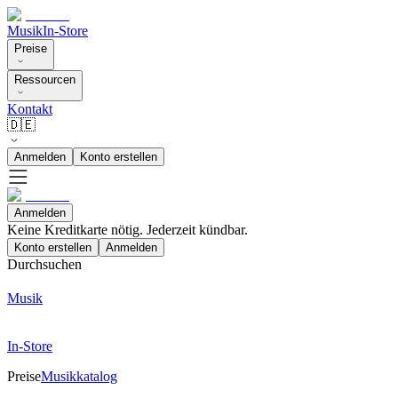
Musik
In-Store
Preise
Ressourcen
Kontakt
🇩🇪
Anmelden
Konto erstellen
Anmelden
Keine Kreditkarte nötig. Jederzeit kündbar.
Konto erstellen
Anmelden
Durchsuchen
Musik
In-Store
Preise
Musikkatalog