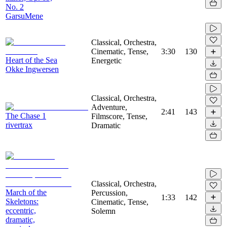
No. 2
GarsuMene
Classical, Orchestra,
Cinematic, Tense,
3:30
130
Heart of the Sea
Energetic
Okke Ingwersen
Classical, Orchestra,
Adventure,
2:41
143
The Chase 1
Filmscore, Tense,
rivertrax
Dramatic
Classical, Orchestra,
March of the
Percussion,
1:33
142
Skeletons:
Cinematic, Tense,
eccentric,
Solemn
dramatic,