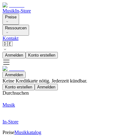
Musik
In-Store
Preise
Ressourcen
Kontakt
🇩🇪
Anmelden
Konto erstellen
Anmelden
Keine Kreditkarte nötig. Jederzeit kündbar.
Konto erstellen
Anmelden
Durchsuchen
Musik
In-Store
Preise
Musikkatalog