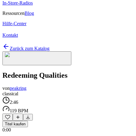
In-Store-Radios
Ressourcen
Blog
Hilfe-Center
Kontakt
Zurück zum Katalog
Redeeming Qualities
von
peakring
classical
2:46
119 BPM
Titel kaufen
0:00