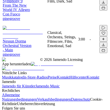
Symphony 9
Film, Dark, Sad
From The New
World IV Allegro
Con Fuoco
pinegroove
Classical,
Orchestra, Strings,
3:00
-
Nessun Dorma
Filmscore, Film,
Orchestral Version
Emotional, Sad
- Main
pinegroove
©
2026
Jamendo Licensing
App herunterladen
Nützliche Links
Musikkatalog
In-Store-Radios
Preise
Kontakt
Hilfecenter
Kontakt
Jamendo
Jamendo für Künstler
Jamendo Music
Rechtliches
Allgemeine
Nutzungsbedingungen
Verkaufsbedingungen
Datenschutz
Cookie-
Richtlinie
Urheberrechtsverletzung
Folgen Sie uns