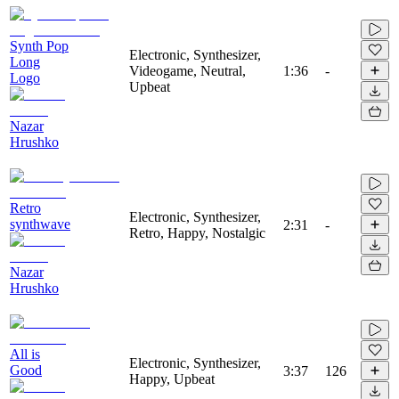
Synth Pop
Electronic, Synthesizer,
Long
Videogame, Neutral,
1:36
-
Logo
Upbeat
Nazar
Hrushko
Retro
Electronic, Synthesizer,
synthwave
2:31
-
Retro, Happy, Nostalgic
Nazar
Hrushko
All is
Electronic, Synthesizer,
Good
3:37
126
Happy, Upbeat