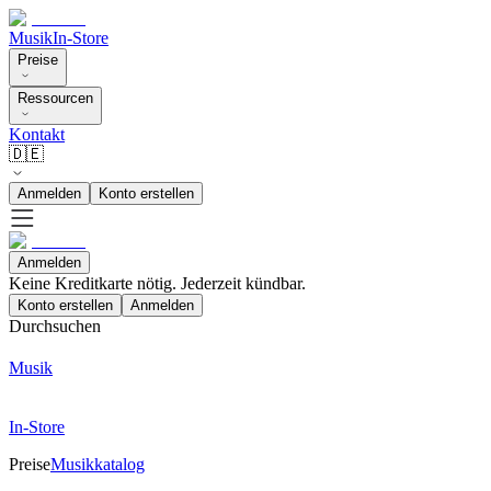
Musik
In-Store
Preise
Ressourcen
Kontakt
🇩🇪
Anmelden
Konto erstellen
Anmelden
Keine Kreditkarte nötig. Jederzeit kündbar.
Konto erstellen
Anmelden
Durchsuchen
Musik
In-Store
Preise
Musikkatalog