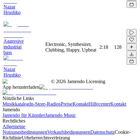
Nazar
Hrushko
Aggresive
Electronic, Synthesizer,
industrial
2:18
128
Clubbing, Happy, Upbeat
bass
Nazar
Hrushko
©
2026
Jamendo Licensing
App herunterladen
Nützliche Links
Musikkatalog
In-Store-Radios
Preise
Kontakt
Hilfecenter
Kontakt
Jamendo
Jamendo für Künstler
Jamendo Music
Rechtliches
Allgemeine
Nutzungsbedingungen
Verkaufsbedingungen
Datenschutz
Cookie-
Richtlinie
Urheberrechtsverletzung