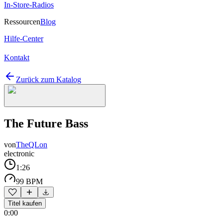
In-Store-Radios
Ressourcen
Blog
Hilfe-Center
Kontakt
Zurück zum Katalog
The Future Bass
von
TheQLon
electronic
1:26
99 BPM
Titel kaufen
0:00