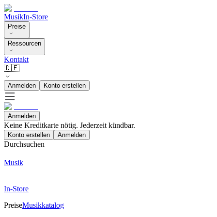
Musik
In-Store
Preise
Ressourcen
Kontakt
🇩🇪
Anmelden
Konto erstellen
Anmelden
Keine Kreditkarte nötig. Jederzeit kündbar.
Konto erstellen
Anmelden
Durchsuchen
Musik
In-Store
Preise
Musikkatalog