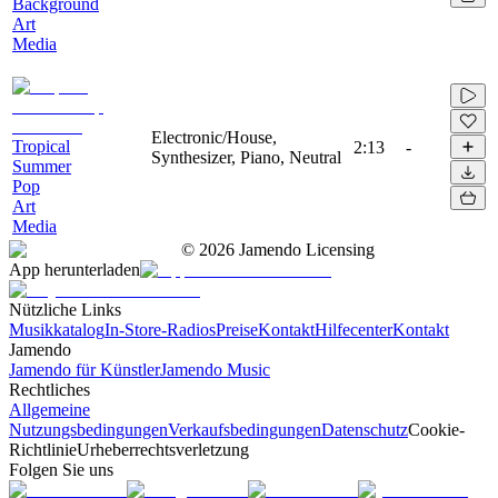
Background
Art
Media
Electronic/House,
Tropical
2:13
-
Synthesizer, Piano, Neutral
Summer
Pop
Art
Media
©
2026
Jamendo Licensing
App herunterladen
Nützliche Links
Musikkatalog
In-Store-Radios
Preise
Kontakt
Hilfecenter
Kontakt
Jamendo
Jamendo für Künstler
Jamendo Music
Rechtliches
Allgemeine
Nutzungsbedingungen
Verkaufsbedingungen
Datenschutz
Cookie-
Richtlinie
Urheberrechtsverletzung
Folgen Sie uns