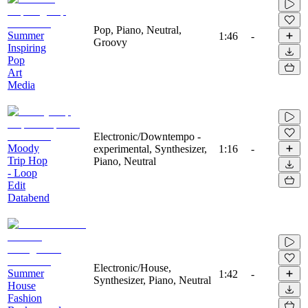
Pop, Piano, Neutral,
Summer
1:46
-
Groovy
Inspiring
Pop
Art
Media
Electronic/Downtempo -
Moody
experimental, Synthesizer,
1:16
-
Trip Hop
Piano, Neutral
- Loop
Edit
Databend
Electronic/House,
Summer
1:42
-
Synthesizer, Piano, Neutral
House
Fashion