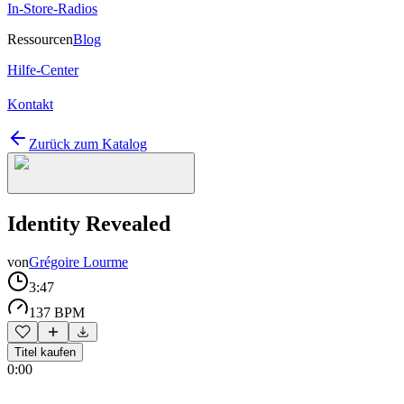
In-Store-Radios
Ressourcen
Blog
Hilfe-Center
Kontakt
Zurück zum Katalog
Identity Revealed
von
Grégoire Lourme
3:47
137 BPM
Titel kaufen
0:00