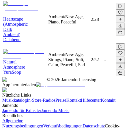
Ambient/New Age,
Heartscape
2:28
-
Piano, Peaceful
(Atmospheric
Dark
Ambient)
Databend
Ambient/New Age,
Strings, Piano, Soft,
2:52
-
Natural
Calm, Peaceful, Sad
Atmosphere
YuraSoop
©
2026
Jamendo Licensing
App herunterladen
Nützliche Links
Musikkatalog
In-Store-Radios
Preise
Kontakt
Hilfecenter
Kontakt
Jamendo
Jamendo für Künstler
Jamendo Music
Rechtliches
Allgemeine
Nutzungsbedingungen
Verkaufsbedingungen
Datenschutz
Cookie-