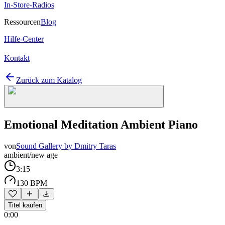
In-Store-Radios
Ressourcen
Blog
Hilfe-Center
Kontakt
Zurück zum Katalog
Emotional Meditation Ambient Piano
von
Sound Gallery by Dmitry Taras
ambient/new age
3:15
130 BPM
Titel kaufen
0:00