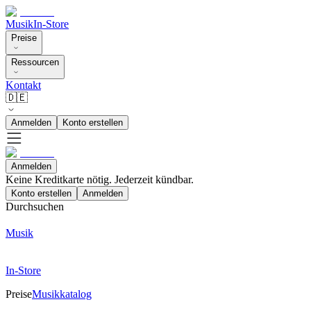
Musik
In-Store
Preise
Ressourcen
Kontakt
🇩🇪
Anmelden
Konto erstellen
Anmelden
Keine Kreditkarte nötig. Jederzeit kündbar.
Konto erstellen
Anmelden
Durchsuchen
Musik
In-Store
Preise
Musikkatalog